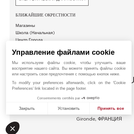
БЛИЖАЙШИЕ ОКРЕСТНОСТИ
Магазины
Школа (начальная)
Центр Города
Трамвайная Остановка
Управление файлами cookie
Мы используем файлы cookie, чтобы улучшить ваше
восприятие нашего сайта. Вы можете принять файлы cookie
или настроить свои предпочтения с помощью кнопок ниже.
JOHN TAYLOR BORDEA
To modify your preferences afterwards, click on the 'Cookie
Preferences' link located in the page footer.
Sud Ouest Résidences
Онлайн запрос
51 Cours Georges
Consentements certifiés par
+33 5 57 99 48 29
Clemenceau
Закрыть
Установить
Принять все
Расположение на карте
33000
BORDEAUX
Платформа управления согласием: настройте свои пар
Axeptio consent
Gironde
,
ФРАНЦИЯ
Наша платформа позволяет вам настраивать параметры 