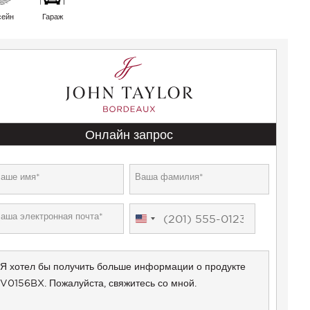
сейн
Гараж
Онлайн запрос
United
States
+1