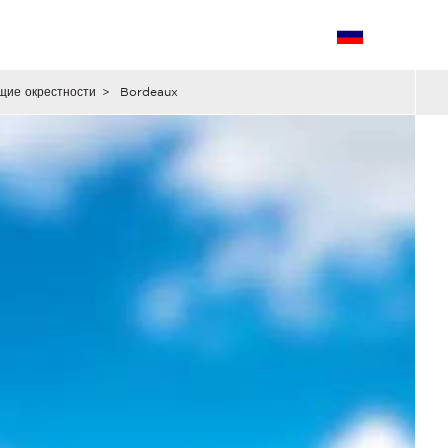
щие окрестности
>
Bordeaux