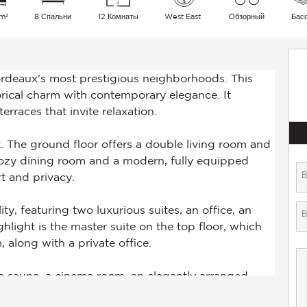
m²
8 Спальни
12 Комнаты
West East
Обзорный
Бас