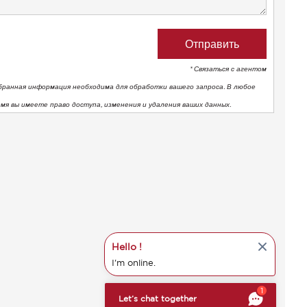
* Связаться с агентом
бранная информация необходима для обработки вашего запроса. В любое
емя вы имеете право доступа, изменения и удаления ваших данных.
Hello !
I'm online.
тствие нормативным требованиям. Настройте свои предпоч
1
Let’s chat together