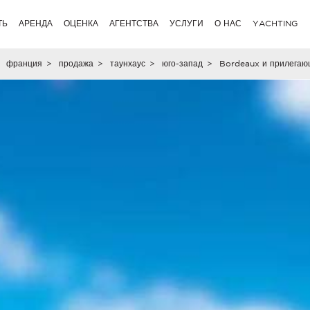
ТЬ
АРЕНДА
ОЦЕНКА
АГЕНТСТВА
УСЛУГИ
О НАС
YACHTING
франция
>
продажа
>
таунхаус
>
юго-запад
>
Bordeaux и прилегаю