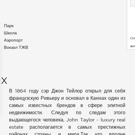
Парк
Школа
Со
Аэропорт
вр
Вокзал ТЖВ
UX
В 1864 году сэр Джон Тейлор открыл для себя
французскую Ривьеру и основал в Каннах один из
самых известных брендов в сфере элитной
недвижимости. Следуя по следам этого
аметры
выдающегося человека, John Taylor - luxury real
конфиденциальности и управлять ими, обеспечивая соотве
estate располагается в самых престижных
районах страны и мира.Так что вполне