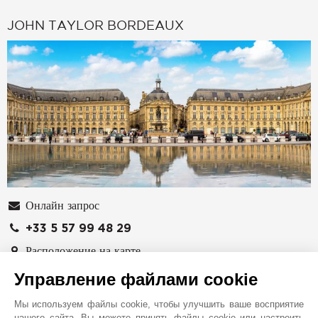
JOHN TAYLOR BORDEAUX
Онлайн запрос
+33 5 57 99 48 29
Расположение на карте
Управление файлами cookie
Sud Ouest Résidences
51 Cours Georges Clemenceau
Мы используем файлы cookie, чтобы улучшить ваше восприятие
33000
BORDEAUX
нашего сайта. Вы можете принять файлы cookie или настроить