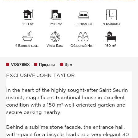
290 m²
290 m²
5 Спальни
9 Комнаты
4 Ванные комнаты
West East
Обзорный Небо
160 m²
V0578BX
Продажа
Дом