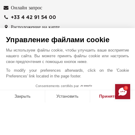
Онлайн запрос
+33 4 42 91 54 00
Расположение на карте
Управление файлами cookie
Immobilière du Palais
8-10 rue Peyresc
Мы используем файлы cookie, чтобы улучшить ваше восприятие
13100
ЭКС-АН-ПРОВАНС
нашего сайта. Вы можете принять файлы cookie или настроить
Bouches-du-Rhône
,
ФРАНЦИЯ
свои предпочтения с помощью кнопок ниже.
Агентство John Taylor в Экс-ан-Провансе,
To modify your preferences afterwards, click on the 'Cookie
Preferences' link located in the page footer.
специализируется на продаже эксклюзивной
недвижимости. Наше привилегированное положение в
Consentements certifiés par
1
MAKE ENQUIRY
центре Прованса позволяет предложить самые
Закрыть
Установить
Принять все
разнообразные объекты недвижимости: сельские и
Платформа управления согласием: настройте свои параме
Axeptio consent
деревенские дома, имения с виноградниками, особняки
Наша платформа позволяет вам настраивать параметры ко
и современные дуплексы. Специалисты агентства John
Taylor в Экс-ан-Провансе предлагают на продажу
объекты, расположенные в самых престижных местах: