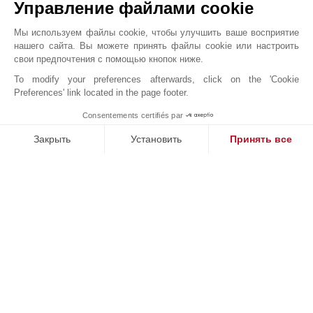
Управление файлами cookie
Расположение на карте
Мы используем файлы cookie, чтобы улучшить ваше восприятие
нашего сайта. Вы можете принять файлы cookie или настроить
JOHN TAYLOR SAS
свои предпочтения с помощью кнопок ниже.
6 rue Frédéric Amouretti
To modify your preferences afterwards, click on the 'Cookie
06400
КАННЫ
Preferences' link located in the page footer.
Alpes-Maritimes
,
ФРАНЦИЯ
Consentements certifiés par
С 1834 года после их "открытия" лордом Брумом,
MAKE ENQUIRY
Канны обрели всемирную известность благодаря
Закрыть
Установить
Принять все
своему климату, удобству для жизни, престижным
Платформа управления согласием: настройте свои параме
Axeptio consent
конгрессам и кинофестивалю. Расположенное на
Наша платформа позволяет вам настраивать параметры ко
набережной Круазет аренде и услугах по управлению
эксклюзивной недвижимостью. Ознакомьтесь с самой
престижной недвижимостью в Каннах, Мужене и Кап
д’Антиб: современными виллами в чрезвычайно
популярных кварталах Калифорни и Круа-де-Гард,
домами у воды на краю Кап д’Антиб, роскошными
апартаментами на набережной Круазет. Специалисты
агентства John Taylor в Каннах помогут вам