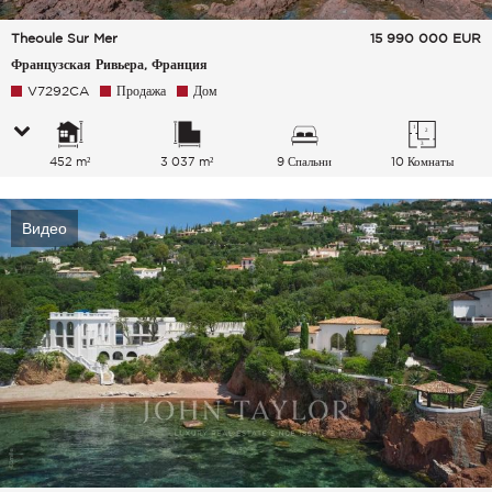
Theoule Sur Mer
15 990 000
EUR
Французская Ривьера, Франция
V7292CA
Продажа
Дом
452 m²
3 037 m²
9 Спальни
10 Комнаты
Видео