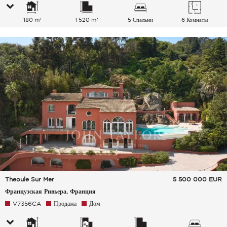
180 m²
1 520 m²
5 Спальни
6 Комнаты
Theoule Sur Mer
5 500 000
EUR
Французская Ривьера, Франция
V7356CA
Продажа
Дом