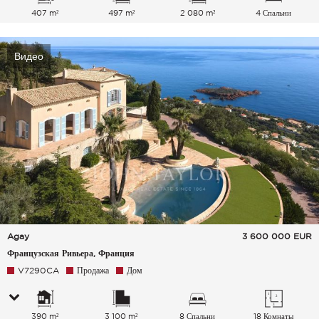
407 m²
497 m²
2 080 m²
4 Спальни
Видео
Agay
3 600 000
EUR
Французская Ривьера, Франция
V7290CA
Продажа
Дом
390 m²
3 100 m²
8 Спальни
18 Комнаты