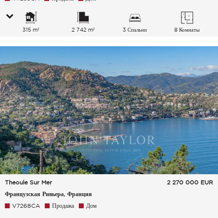
315 m²
2 742 m²
3 Спальни
8 Комнаты
Theoule Sur Mer
2 270 000
EUR
Французская Ривьера, Франция
V7268CA
Продажа
Дом