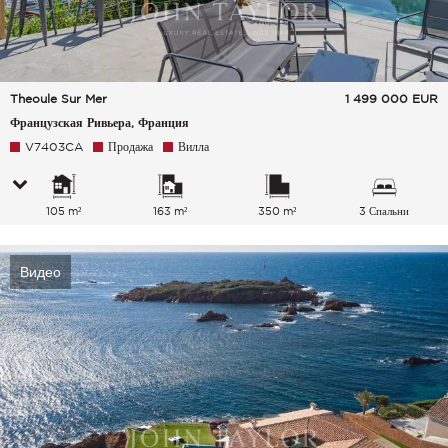
Theoule Sur Mer
1 499 000
EUR
Французская Ривьера, Франция
V7403CA
Продажа
Вилла
105 m²
163 m²
350 m²
3 Спальни
Видео