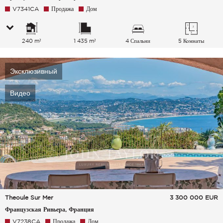
V7341CA
Продажа
Дом
240 m²
1 435 m²
4 Спальни
5 Комнаты
Эксклюзивный
Видео
Theoule Sur Mer
3 300 000
EUR
Французская Ривьера, Франция
V7238CA
Продажа
Дом