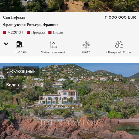
Сан Рафаэль
11 000 000
EUR
Французская Ривьера, Франция
V2261ST
Продажа
Вилла
11 527 m²
Меблированный
South
Обзорный Море
Эксклюзивный
Видео