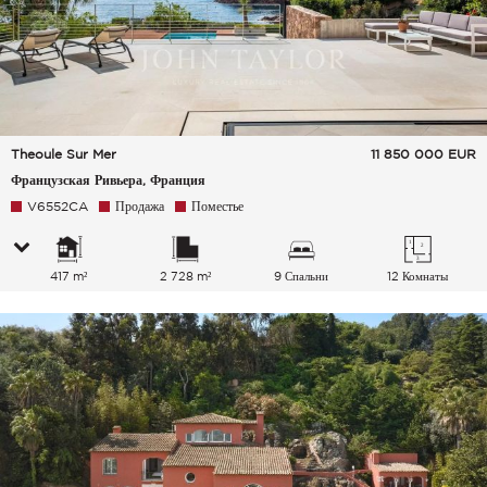
Theoule Sur Mer
11 850 000
EUR
Французская Ривьера, Франция
V6552CA
Продажа
Поместье
417 m²
2 728 m²
9 Спальни
12 Комнаты