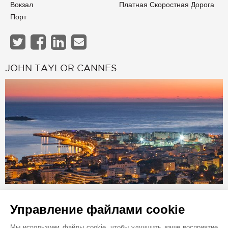
Вокзал
Платная Скоростная Дорога
Порт
JOHN TAYLOR CANNES
Онлайн запрос
Управление файлами cookie
+33 4 97 06 65 65
Мы используем файлы cookie, чтобы улучшить ваше восприятие