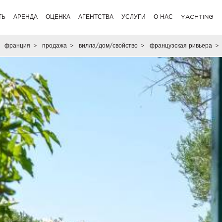
ТЬ
АРЕНДА
ОЦЕНКА
АГЕНТСТВА
УСЛУГИ
О НАС
YACHTING
франция
>
продажа
>
вилла/дом/свойство
>
французская ривьера
>