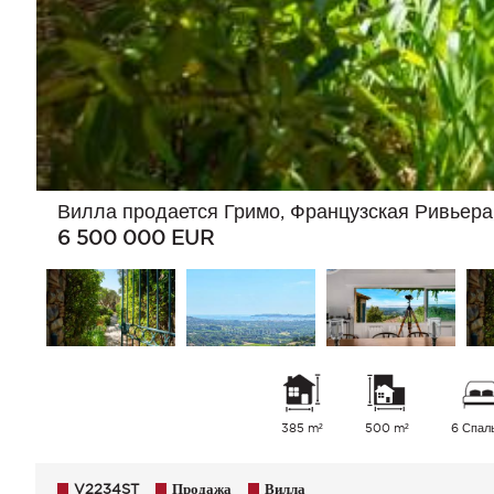
Вилла продается Гримо, Французская Ривьера
6 500 000
EUR
385 m²
500 m²
6 Спал
V2234ST
Продажа
Вилла