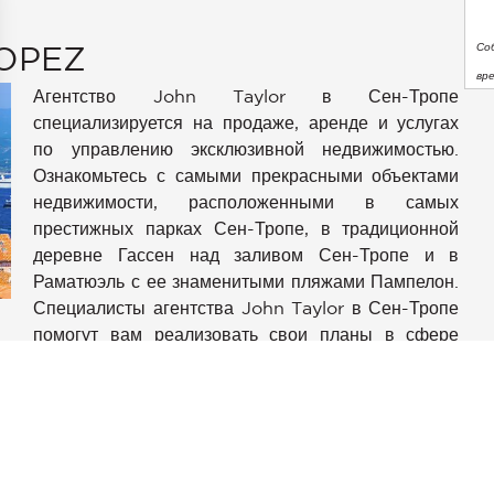
OPEZ
Со
вр
Агентство John Taylor в Сен-Тропе
специализируется на продаже, аренде и услугах
по управлению эксклюзивной недвижимостью.
Ознакомьтесь с самыми прекрасными объектами
недвижимости, расположенными в самых
престижных парках Сен-Тропе, в традиционной
деревне Гассен над заливом Сен-Тропе и в
аметры
Раматюэль с ее знаменитыми пляжами Пампелон.
конфиденциальности и управлять ими, обеспечивая соотве
Специалисты агентства John Taylor в Сен-Тропе
помогут вам реализовать свои планы в сфере
e
недвижимости — приобрести собственность на
побережье, арендовать роскошную виллу с видом
на залив Канубье или организовать
круглогодичное управление вашим имением.
Находясь всего в одном часе езды от
международного аэропорта Ниццы Лазурный