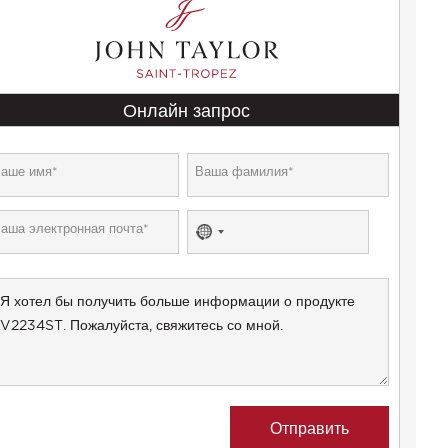
Онлайн запрос
No
country
selected