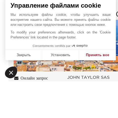
Управление файлами cookie
JOHN TAYLOR SAINT-TR
Мы используем файлы cookie, чтобы улучшить ваше
восприятие нашего сайта. Вы можете принять файлы cookie
или настроить свои предпочтения с помощью кнопок ниже.
To modify your preferences afterwards, click on the 'Cookie
Preferences' link located in the page footer.
Consentements certifiés par
Закрыть
Установить
Принять все
Платформа управления согласием: настройте свои пар
Axeptio consent
Наша платформа позволяет вам настраивать параметры 
JOHN TAYLOR SAS
Онлайн запрос
6 Place de l'hôtel de vill
+33 4 94 97 07 30
83990
САН-ТРОПЕ
WhatsApp
Var
,
ФРАНЦИЯ
Расположение на карте