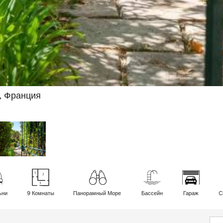
, Франция
ьни
9 Комнаты
Панорамный Море
Бассейн
Гараж
C