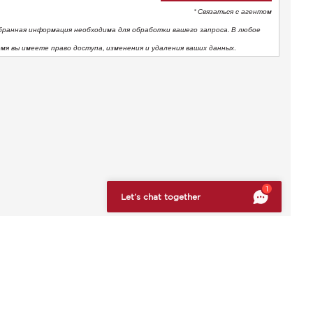
* Связаться с агентом
бранная информация необходима для обработки вашего запроса. В любое
емя вы имеете право доступа, изменения и удаления ваших данных.
тствие нормативным требованиям. Настройте свои предпоч
1
Let’s chat together