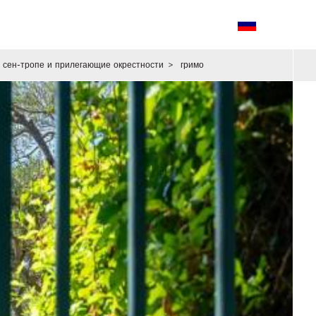
сен-тропе и прилегающие окрестности
>
гримо