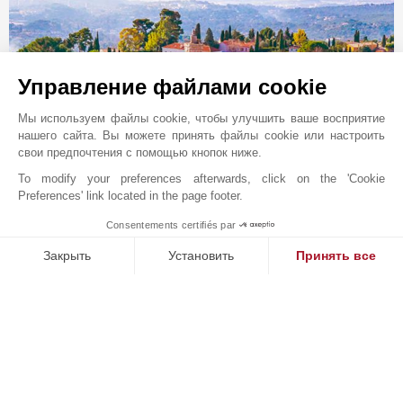
Управление файлами cookie
Мы используем файлы cookie, чтобы улучшить ваше восприятие
нашего сайта. Вы можете принять файлы cookie или настроить
свои предпочтения с помощью кнопок ниже.
To modify your preferences afterwards, click on the 'Cookie
Preferences' link located in the page footer.
Онлайн запрос
Consentements certifiés par
1
+33 4 92 98 17 15
MAKE ENQUIRY
Закрыть
Установить
Принять все
Расположение на карте
Платформа управления согласием: настройте свои параме
Axeptio consent
JOHN TAYLOR SAS
Наша платформа позволяет вам настраивать параметры ко
426 avenue Saint-Basile
06250
MOUGINS
Alpes-Maritimes
,
ФРАНЦИЯ