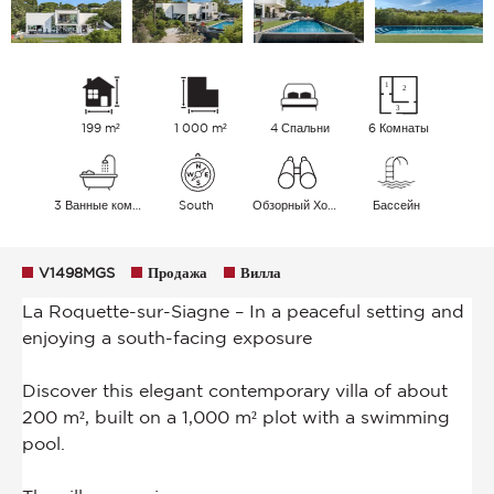
199 m²
1 000 m²
4 Спальни
6 Комнаты
3 Ванные комнаты
South
Обзорный Холмы
Бассейн
V1498MGS
Продажа
Вилла