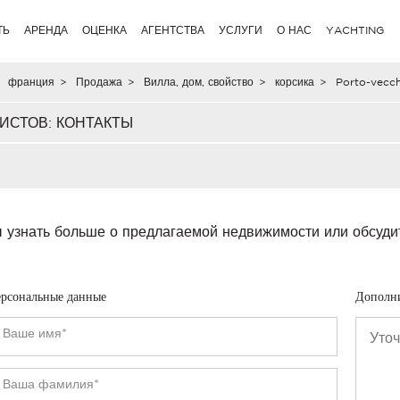
ТЬ
АРЕНДА
ОЦЕНКА
АГЕНТСТВА
УСЛУГИ
О НАС
YACHTING
франция
>
Продажа
>
Вилла, дом, свойство
>
корсика
>
Porto-vecch
ИСТОВ: КОНТАКТЫ
 узнать больше о предлагаемой недвижимости или обсуди
рсональные данные
Дополн