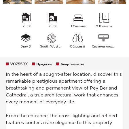
71 m²
71 m²
1 Спальни
2 Комнаты
Этаж 3
South West East
Обзорный
Cистема кондиционирования воздуха
V0755BX
Продажа
Апартаменты