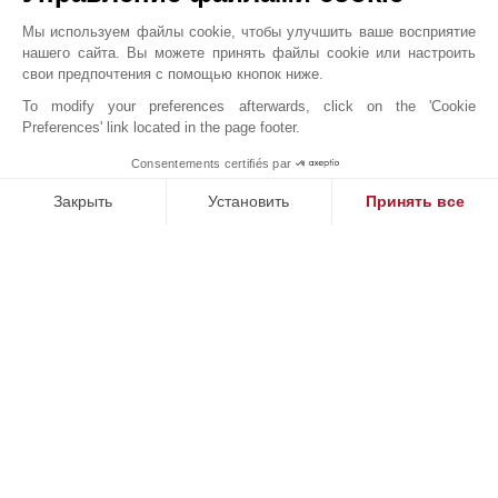
Мы используем файлы cookie, чтобы улучшить ваше восприятие
нашего сайта. Вы можете принять файлы cookie или настроить
свои предпочтения с помощью кнопок ниже.
Онлайн запрос
To modify your preferences afterwards, click on the 'Cookie
Preferences' link located in the page footer.
+33 5 57 99 48 29
Consentements certifiés par
Расположение на карте
1
MAKE ENQUIRY
Закрыть
Установить
Принять все
Sud Ouest Résidences
Платформа управления согласием: настройте свои параме
Axeptio consent
51 Cours Georges Clemenceau
Наша платформа позволяет вам настраивать параметры ко
33000
BORDEAUX
Gironde
,
ФРАНЦИЯ
В 1864 году сэр Джон Тейлор открыл для себя
французскую Ривьеру и основал в Каннах один из
самых известных брендов в сфере элитной
недвижимости. Следуя по следам этого выдающегося
человека, John Taylor - luxury real estate
располагается в самых престижных районах страны и
мира.Так что вполне естественно, что 150 лет спустя