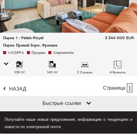
Париж 1 - Palais-Royal
3 344 000
EUR
Париж Правый Берег, Франция
V4129PA
Продажа
Апартаменты
106 m²
140 m²
2 Спальни
4 Комнаты
Страница
1
НАЗАД
Быстрые ссылки
Получайте наши новые предложения, информацию о тенденциях и
новости по электронной почте