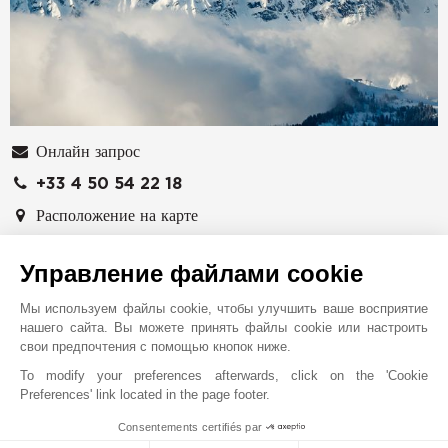
Онлайн запрос
+33 4 50 54 22 18
Расположение на карте
1423 route Nationale
Управление файлами cookie
74120
МЕЖЕВ
Haute-Savoie
,
ФРАНЦИЯ
Мы используем файлы cookie, чтобы улучшить ваше восприятие
нашего сайта. Вы можете принять файлы cookie или настроить
Агентство John Taylor в Межеве предлагает на
свои предпочтения с помощью кнопок ниже.
продажу и в аренду эксклюзивную недвижимость в
To modify your preferences afterwards, click on the 'Cookie
характерном стиле: роскошные шале с обслуживанием
Preferences' link located in the page footer.
по высшему разряду недалеко от центра деревни,
Consentements certifiés par
дуплексы и апартаменты с неповторимыми видами на
MAKE ENQUIRY