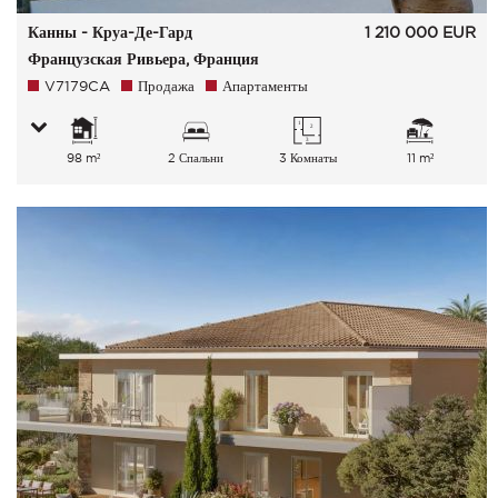
Канны - Круа-Де-Гард
1 210 000
EUR
Французская Ривьера, Франция
V7179CA
Продажа
Апартаменты
98 m²
2 Спальни
3 Комнаты
11 m²