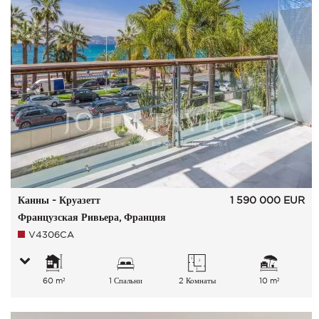
Канны - Круазетт
1 590 000
EUR
Французская Ривьера, Франция
V4306CA
60 m²
1 Спальни
2 Комнаты
10 m²