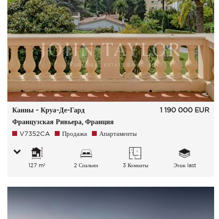
Канны - Круа-Де-Гард
1 190 000
EUR
Французская Ривьера, Франция
V7352CA
Продажа
Апартаменты
127 m²
2 Спальни
3 Комнаты
Этаж last