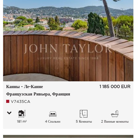
Канны - Ле-Канне
1 185 000
EUR
Французская Ривьера, Франция
V7435CA
181 m²
4 Спальни
5 Комнаты
2 Ванные комнаты