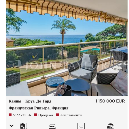
Канны - Круа-Де-Гард
1 150 000
EUR
Французская Ривьера, Франция
V7370CA
Продажа
Апартаменты