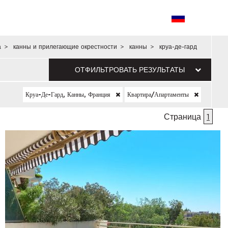
а
>
канны и прилегающие окрестности
>
канны
>
круа-де-гард
ОТФИЛЬТРОВАТЬ РЕЗУЛЬТАТЫ
Круа-Де-Гард, Канны, Франция
Квартира/апартаменты
Страница
1