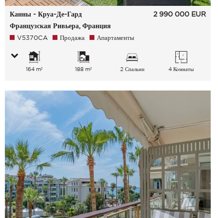
Канны - Круа-Де-Гард
2 990 000
EUR
Французская Ривьера, Франция
V5370CA
Продажа
Апартаменты
164 m²
188 m²
2 Спальни
4 Комнаты