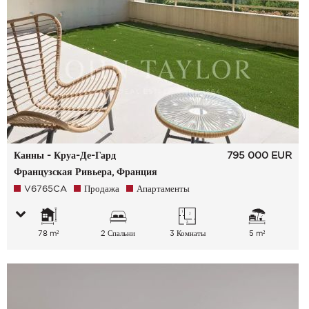
Канны - Круа-Де-Гард
795 000
EUR
Французская Ривьера, Франция
V6765CA
Продажа
Апартаменты
78 m²
2 Спальни
3 Комнаты
5 m²