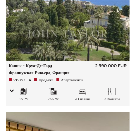
Канны - Круа-Де-Гард
2 990 000
EUR
Французская Ривьера, Франция
V6857CA
Продажа
Апартаменты
197 m²
233 m²
3 Спальни
5 Комнаты