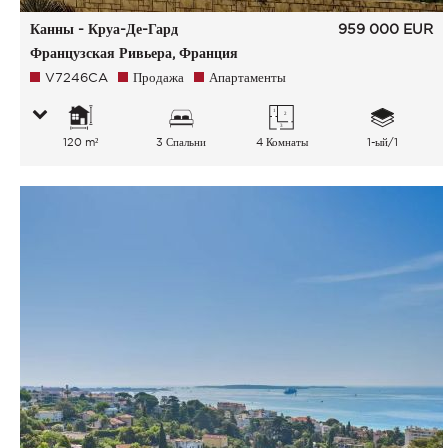
Канны - Круа-Де-Гард
959 000
EUR
Французская Ривьера, Франция
V7246CA
Продажа
Апартаменты
120 m²
3 Спальни
4 Комнаты
1-ый/1