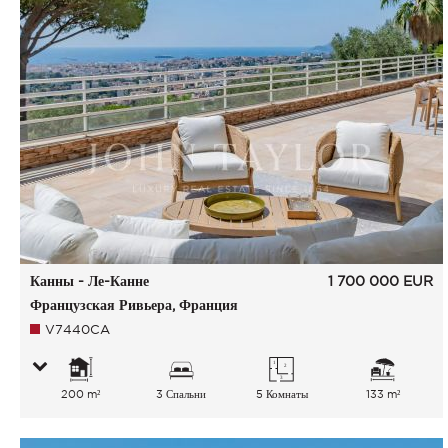
Канны - Ле-Канне
1 700 000
EUR
Французская Ривьера, Франция
V7440CA
200 m²
3 Спальни
5 Комнаты
133 m²