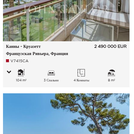
Канны - Круазетт
2 490 000
EUR
Французская Ривьера, Франция
V7415CA
104 m²
3 Спальни
4 Комнаты
8 m²