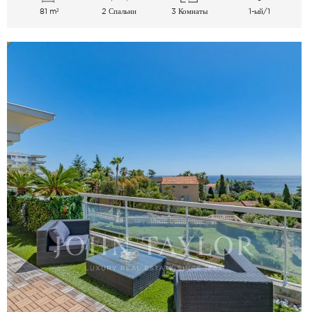
81 m²
2 Спальни
3 Комнаты
1-ый/1