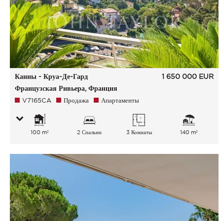
Канны - Круа-Де-Гард
1 650 000
EUR
Французская Ривьера, Франция
V7165CA
Продажа
Апартаменты
100 m²
2 Спальни
3 Комнаты
140 m²