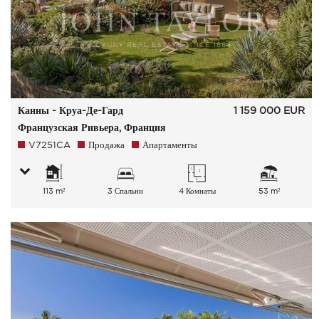
Канны - Круа-Де-Гард
1 159 000
EUR
Французская Ривьера, Франция
V7251CA
Продажа
Апартаменты
113 m²
3 Спальни
4 Комнаты
53 m²