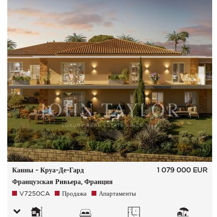
Канны - Круа-Де-Гард
1 079 000
EUR
Французская Ривьера, Франция
V7250CA
Продажа
Апартаменты