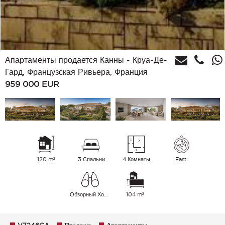
Апартаменты продается Канны - Круа-Де-
Гард, Французская Ривьера, Франция
959 000
EUR
120 m²
3 Спальни
4 Комнаты
East
Обзорный Холмы
104 m²