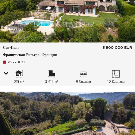
Сен-Поль
5 900 000
EUR
Французская Ривьера, Франция
V2779CO
318 m²
2 411 m²
6 Спальни
10 Комнаты