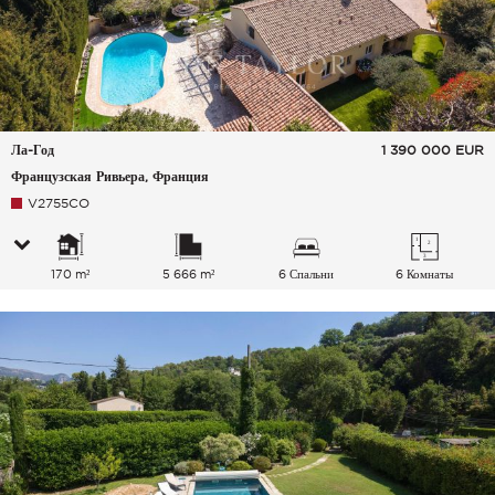
Ла-Год
1 390 000
EUR
Французская Ривьера, Франция
V2755CO
170 m²
5 666 m²
6 Спальни
6 Комнаты