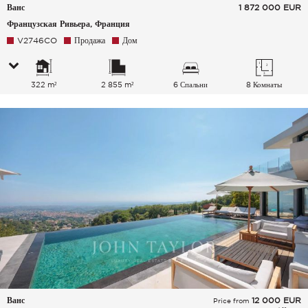
Ванс
1 872 000
EUR
Французская Ривьера, Франция
V2746CO
Продажа
Дом
322 m²
2 855 m²
6 Спальни
8 Комнаты
Ванс
12 000
EUR
Price from