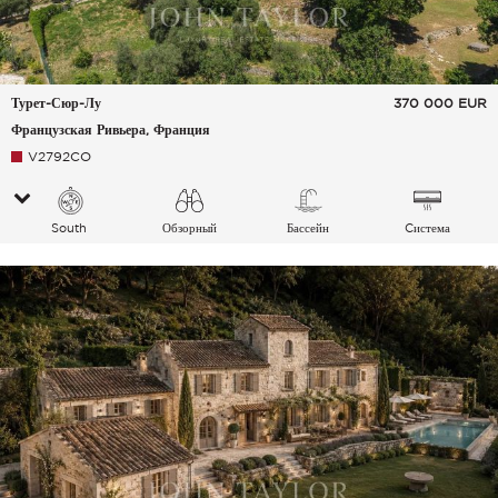
Турет-Сюр-Лу
370 000
EUR
Французская Ривьера, Франция
V2792CO
South
Обзорный
Бассейн
Cистема
Деревня Холмы
кондиционирования
воздуха