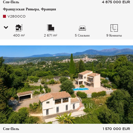
Сен-Поль
4 875 000
EUR
Французская Ривьера, Франция
V2800CO
400 m²
2 671 m²
5 Спальни
9 Комнаты
Сен-Поль
1 570 000
EUR