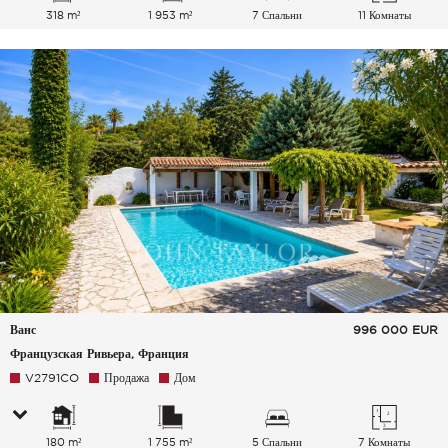
318 m²
1 953 m²
7 Спальни
11 Комнаты
Ванс
996 000
EUR
Французская Ривьера, Франция
V2791CO
Продажа
Дом
180 m²
1 755 m²
5 Спальни
7 Комнаты