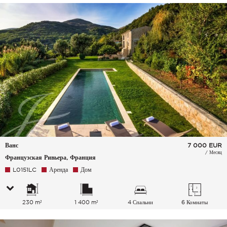
Ванс
7 000
EUR
/ Месяц
Французская Ривьера, Франция
L0151LC
Аренда
Дом
230 m²
1 400 m²
4 Спальни
6 Комнаты