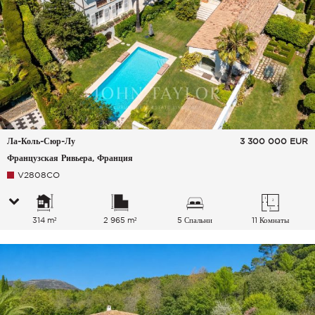
Ла-Коль-Сюр-Лу
3 300 000
EUR
Французская Ривьера, Франция
V2808CO
314 m²
2 965 m²
5 Спальни
11 Комнаты