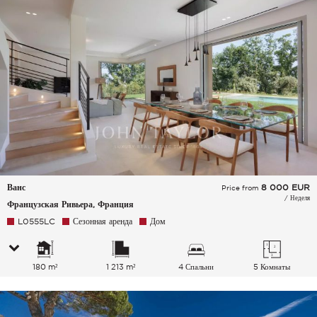
Ванс
8 000
EUR
Price from
/ Неделя
Французская Ривьера, Франция
L0555LC
Сезонная аренда
Дом
180 m²
1 213 m²
4 Спальни
5 Комнаты