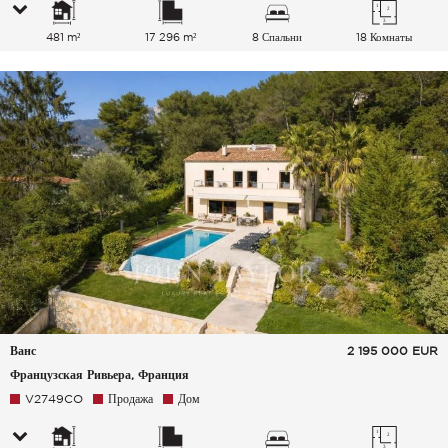
481 m²
17 296 m²
8 Спальни
18 Комнаты
Ванс
2 195 000
EUR
Французская Ривьера, Франция
V2749CO
Продажа
Дом