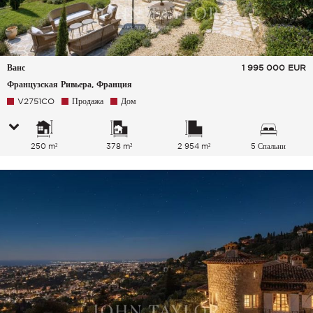
Ванс
1 995 000
EUR
Французская Ривьера, Франция
V2751CO
Продажа
Дом
250 m²
378 m²
2 954 m²
5 Спальни