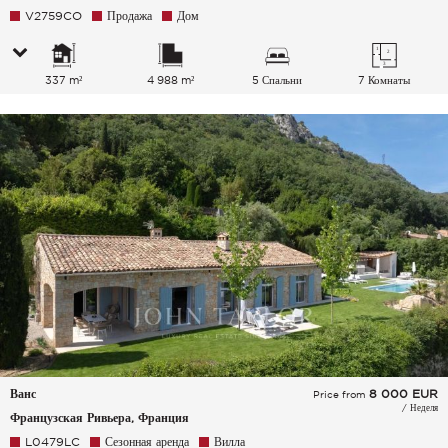
V2759CO
Продажа
Дом
337 m²
4 988 m²
5 Спальни
7 Комнаты
Ванс
8 000
EUR
Price from
/ Неделя
Французская Ривьера, Франция
L0479LC
Сезонная аренда
Вилла