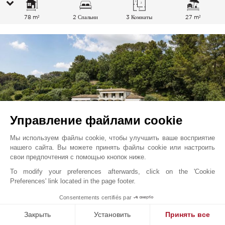
78 m²
2 Спальни
3 Комнаты
27 m²
Управление файлами cookie
Мы используем файлы cookie, чтобы улучшить ваше восприятие
нашего сайта. Вы можете принять файлы cookie или настроить
свои предпочтения с помощью кнопок ниже.
To modify your preferences afterwards, click on the 'Cookie
Сен-Поль
3 495 000
EUR
Preferences' link located in the page footer.
Французская Ривьера, Франция
1
Consentements certifiés par
V2798CO
Закрыть
Установить
Принять все