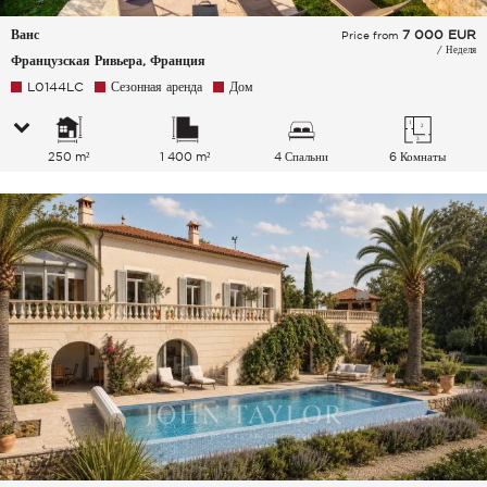
Ванс
7 000
EUR
Price from
/ Неделя
Французская Ривьера, Франция
L0144LC
Сезонная аренда
Дом
250 m²
1 400 m²
4 Спальни
6 Комнаты