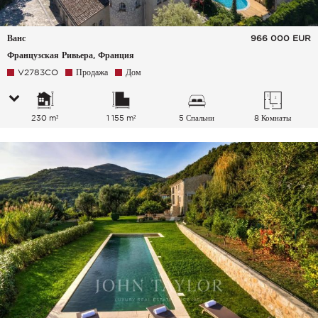
Ванс
966 000
EUR
Французская Ривьера, Франция
V2783CO
Продажа
Дом
230 m²
1 155 m²
5 Спальни
8 Комнаты