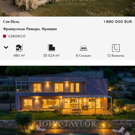
Сен-Поль
1 890 000
EUR
Французская Ривьера, Франция
V2806CO
490 m²
35 524 m²
6 Спальни
12 Комнаты