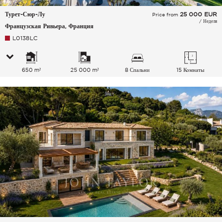
Турет-Сюр-Лу
25 000
EUR
Price from
/ Неделя
Французская Ривьера, Франция
L0138LC
650 m²
25 000 m²
8 Спальни
15 Комнаты