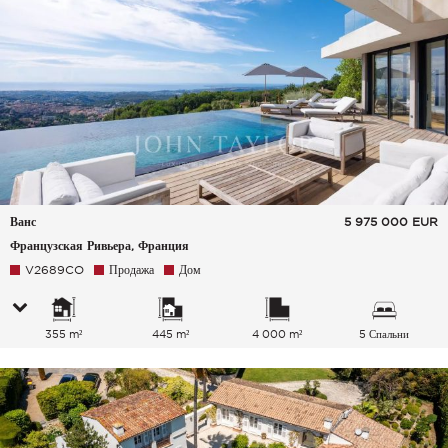
Ванс
5 975 000
EUR
Французская Ривьера, Франция
V2689CO
Продажа
Дом
355 m²
445 m²
4 000 m²
5 Спальни