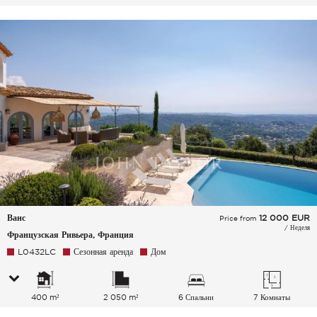
Ванс
12 000
EUR
Price from
/ Неделя
Французская Ривьера, Франция
L0432LC
Сезонная аренда
Дом
400 m²
2 050 m²
6 Спальни
7 Комнаты