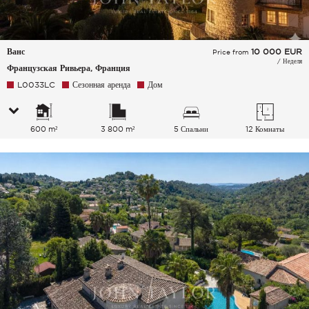
Ванс
10 000
EUR
Price from
/ Неделя
Французская Ривьера, Франция
L0033LC
Сезонная аренда
Дом
600 m²
3 800 m²
5 Спальни
12 Комнаты