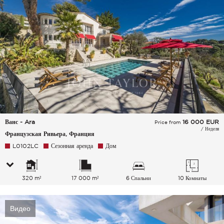
Ванс - Ara
16 000
EUR
Price from
/ Неделя
Французская Ривьера, Франция
L0102LC
Сезонная аренда
Дом
320 m²
17 000 m²
6 Спальни
10 Комнаты
Видео