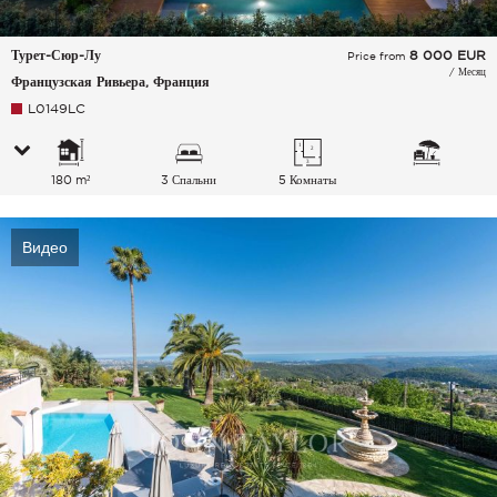
Турет-Сюр-Лу
8 000
EUR
Price from
/ Месяц
Французская Ривьера, Франция
L0149LC
180 m²
3 Спальни
5 Комнаты
Видео