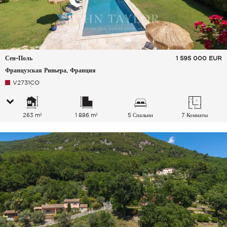
Сен-Поль
1 595 000
EUR
Французская Ривьера, Франция
V2731CO
263 m²
1 886 m²
5 Спальни
7 Комнаты