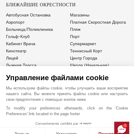
БЛИЖАЙШИЕ ОКРЕСТНОСТИ
Автобусная Остановка
Магазины
Аэропорт
Платная Скоростная Дорога
Больница/Поликлиника
Пляж
Гольф-Клуб
Порт
Кабинет Врача
Супермаркет
Кинотеатр
Теннисный Корт
Лицей
Центр Города
Лыжная Трасса
Школа (начальная)
Управление файлами cookie
Мы используем файлы cookie, чтобы улучшить ваше восприятие
нашего сайта. Вы можете принять файлы cookie или настроить
JOHN TAYLOR SAINT-PAUL-DE-VENCE
свои предпочтения с помощью кнопок ниже.
To modify your preferences afterwards, click on the 'Cookie
Preferences' link located in the page footer.
Consentements certifiés par
1
MAKE ENQUIRY
Закрыть
Установить
Принять все