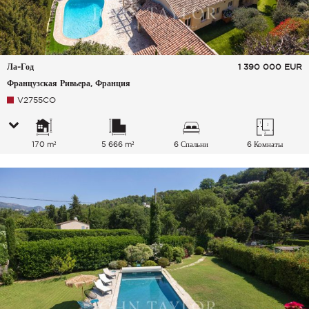
Ла-Год
1 390 000
EUR
Французская Ривьера, Франция
V2755CO
170 m²
5 666 m²
6 Спальни
6 Комнаты