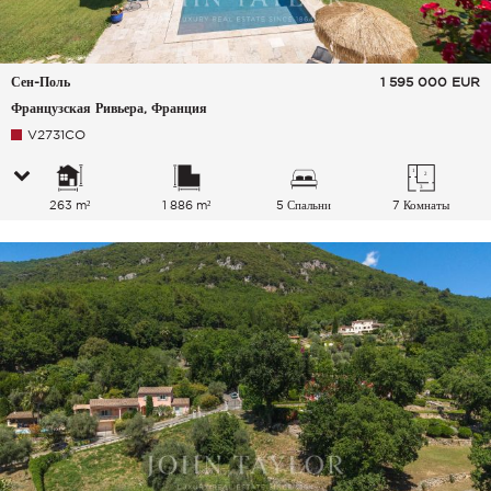
Сен-Поль
1 595 000
EUR
Французская Ривьера, Франция
V2731CO
263 m²
1 886 m²
5 Спальни
7 Комнаты