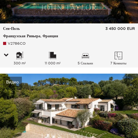
Сен-Поль
3 450 000
EUR
Французская Ривьера, Франция
V2786CO
300 m²
11 000 m²
5 Спальни
7 Комнаты
Видео