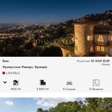
Ванс
10 000
EUR
Price from
/ Неделя
Французская Ривьера, Франция
L0033LC
600 m²
3 800 m²
5 Спальни
12 Комнаты