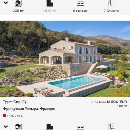
235 m²
4 940 m²
6 Спальни
7 Комнаты
Турет-Сюр-Лу
12 500
EUR
Price from
/ Неделя
Французская Ривьера, Франция
L0078LC