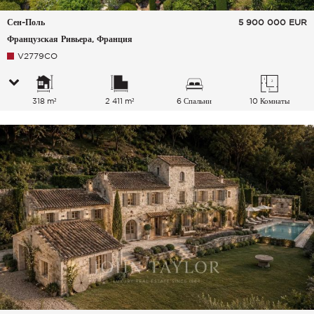
Сен-Поль
5 900 000
EUR
Французская Ривьера, Франция
V2779CO
318 m²
2 411 m²
6 Спальни
10 Комнаты