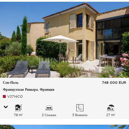
Сен-Поль
748 000
EUR
Французская Ривьера, Франция
V2714CO
78 m²
2 Спальни
3 Комнаты
27 m²