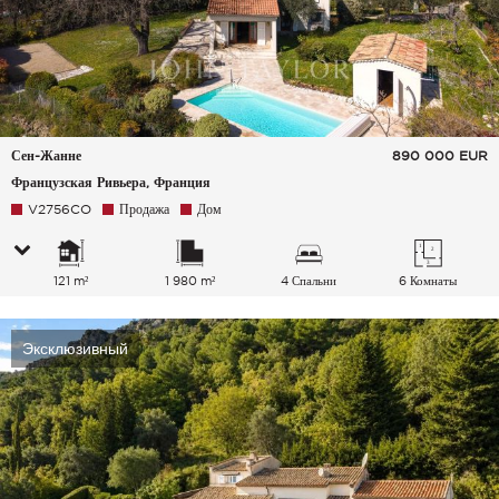
Сен-Жанне
890 000
EUR
Французская Ривьера, Франция
V2756CO
Продажа
Дом
121 m²
1 980 m²
4 Спальни
6 Комнаты
Эксклюзивный