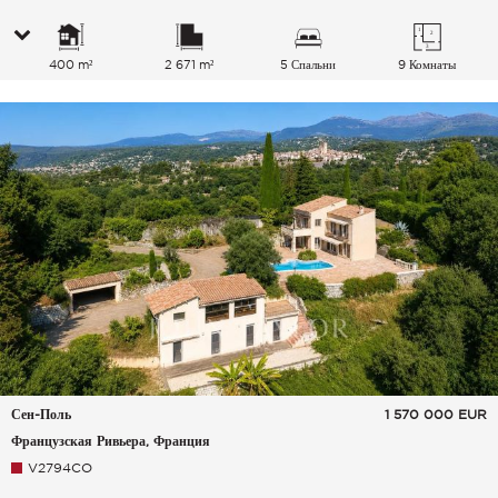
400 m²
2 671 m²
5 Спальни
9 Комнаты
Сен-Поль
1 570 000
EUR
Французская Ривьера, Франция
V2794CO