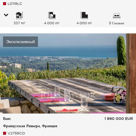
L0119LC
337 m²
4 000 m²
4 000 m²
5 Спальни
Эксклюзивный
Ванс
1 990 000
EUR
Французская Ривьера, Франция
V2759CO