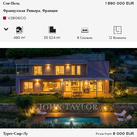
Сен-Поль
1 890 000
EUR
Французская Ривьера, Франция
V2806CO
490 m²
35 524 m²
6 Спальни
12 Комнаты
Турет-Сюр-Лу
8 000
EUR
Price from