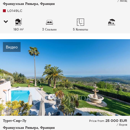
/ Месяц
Французская Ривьера, Франция
L0149LC
180 m²
3 Спальни
5 Комнаты
Видео
Турет-Сюр-Лу
25 000
EUR
Price from
/ Неделя
Французская Ривьера, Франция