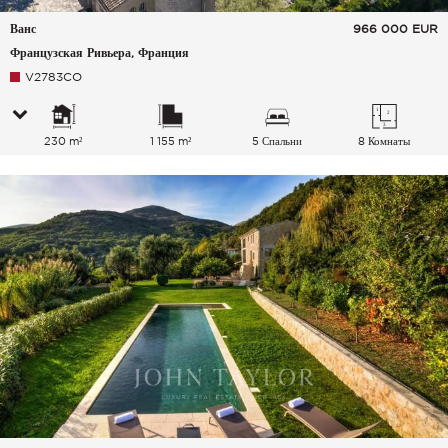
Ванс
966 000
EUR
Французская Ривьера, Франция
V2783CO
230 m²
1 155 m²
5 Спальни
8 Комнаты