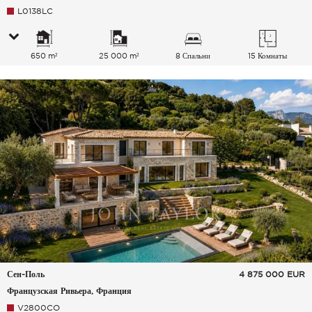
L0138LC
650 m²
25 000 m²
8 Спальни
15 Комнаты
Сен-Поль
4 875 000
EUR
Французская Ривьера, Франция
V2800CO