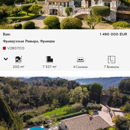
Ванс
1 490 000
EUR
Французская Ривьера, Франция
V2807CO
200 m²
7 537 m²
4 Спальни
7 Комнаты