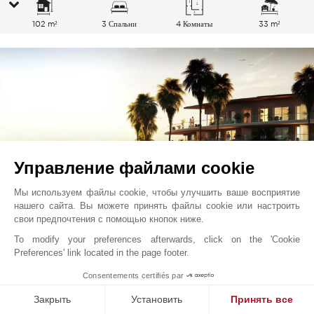
102 m²
3 Спальни
4 Комнаты
33 m²
Управление файлами cookie
Мы используем файлы cookie, чтобы улучшить ваше восприятие
нашего сайта. Вы можете принять файлы cookie или настроить
свои предпочтения с помощью кнопок ниже.
To modify your preferences afterwards, click on the 'Cookie
Вильнев-Лубе - Plage
700 000
EUR
Preferences' link located in the page footer.
Французская Ривьера, Франция
1
Consentements certifiés par
V2743CO
Закрыть
Установить
Принять все