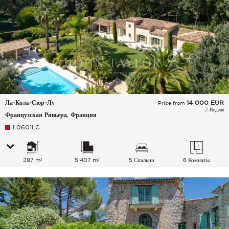
Ла-Коль-Сюр-Лу
14 000
EUR
Price from
/ Неделя
Французская Ривьера, Франция
L0601LC
287 m²
5 407 m²
5 Спальни
6 Комнаты