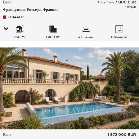
Ванс
7 000
EUR
Price from
/ Неделя
Французская Ривьера, Франция
L0144LC
250 m²
1 400 m²
4 Спальни
6 Комнаты
Ванс
1 872 000
EUR