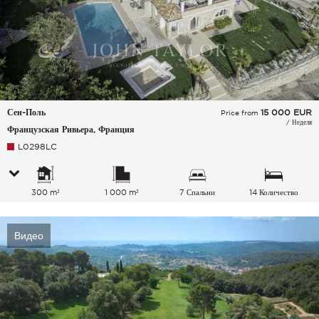
Сен-Поль
15 000
EUR
Price from
/ Неделя
Французская Ривьера, Франция
L0298LC
300 m²
1 000 m²
7 Спальни
14 Количество
спальных мест
Видео