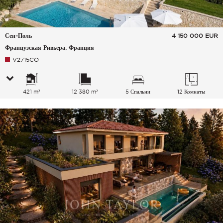
Сен-Поль
4 150 000
EUR
Французская Ривьера, Франция
V2715CO
421 m²
12 380 m²
5 Спальни
12 Комнаты