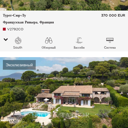
Турет-Сюр-Лу
370 000
EUR
Французская Ривьера, Франция
V2792CO
South
Обзорный
Бассейн
Cистема
Деревня Холмы
кондиционирования
воздуха
Эксклюзивный