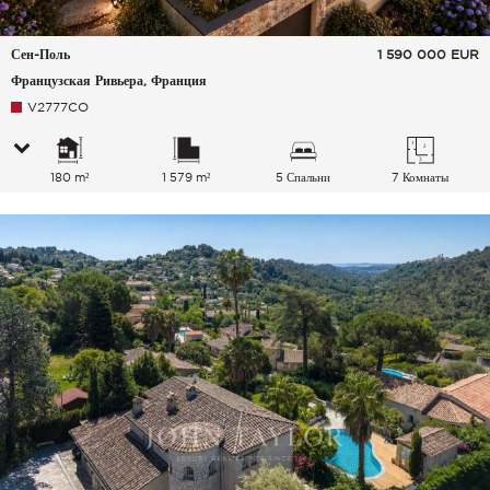
Сен-Поль
1 590 000
EUR
Французская Ривьера, Франция
V2777CO
180 m²
1 579 m²
5 Спальни
7 Комнаты