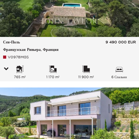
Сен-Поль
9 490 000
EUR
Французская Ривьера, Франция
V0978MGS
765 m²
1 170 m²
11 900 m²
6 Спальни