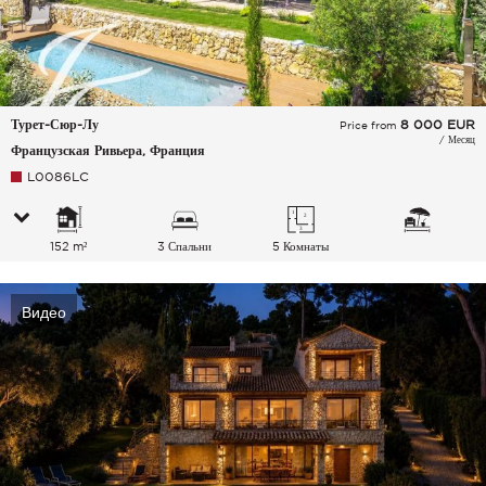
Турет-Сюр-Лу
8 000
EUR
Price from
/ Месяц
Французская Ривьера, Франция
L0086LC
152 m²
3 Спальни
5 Комнаты
Видео