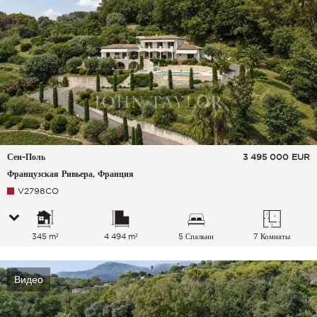
Сен-Поль
3 495 000
EUR
Французская Ривьера, Франция
V2798CO
345 m²
4 494 m²
5 Спальни
7 Комнаты
Видео