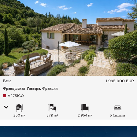
Ванс
1 995 000
EUR
Французская Ривьера, Франция
V2751CO
250 m²
378 m²
2 954 m²
5 Спальни