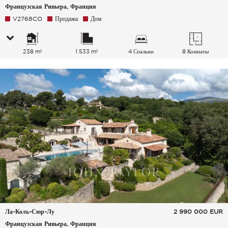
Французская Ривьера, Франция
V2768CO
Продажа
Дом
238 m²
1 533 m²
4 Спальни
8 Комнаты
Ла-Коль-Сюр-Лу
2 990 000
EUR
Французская Ривьера, Франция