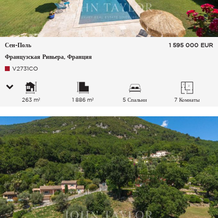
Сен-Поль
1 595 000
EUR
Французская Ривьера, Франция
V2731CO
263 m²
1 886 m²
5 Спальни
7 Комнаты