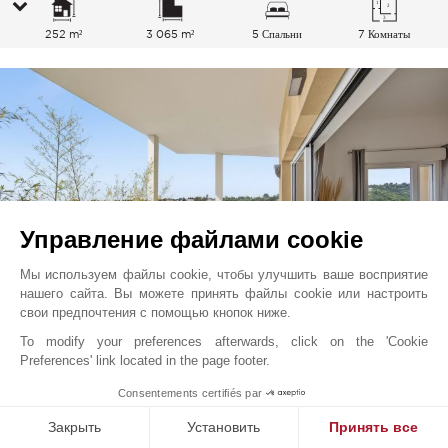
252 m²
3 065 m²
5 Спальни
7 Комнаты
Управление файлами cookie
Мы используем файлы cookie, чтобы улучшить ваше восприятие
нашего сайта. Вы можете принять файлы cookie или настроить
свои предпочтения с помощью кнопок ниже.
To modify your preferences afterwards, click on the 'Cookie
Вильнев-Лубе
535 000
EUR
Preferences' link located in the page footer.
Французская Ривьера, Франция
1
Consentements certifiés par
V2769CO
Закрыть
Установить
Принять все