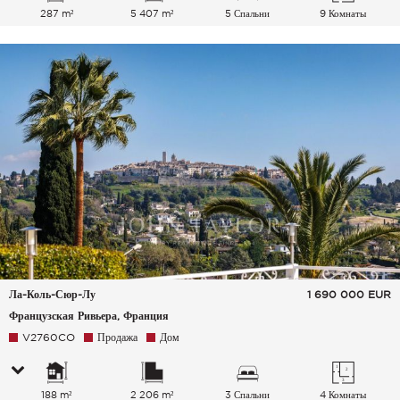
287 m²
5 407 m²
5 Спальни
9 Комнаты
Ла-Коль-Сюр-Лу
1 690 000
EUR
Французская Ривьера, Франция
V2760CO
Продажа
Дом
188 m²
2 206 m²
3 Спальни
4 Комнаты