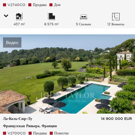
V2740CO
Продажа
Дом
437 m²
6 575 m²
5 Спальни
12 Комнаты
Видео
Ла-Коль-Сюр-Лу
14 900 000
EUR
Французская Ривьера, Франция
V2700CO
Продажа
Поместье