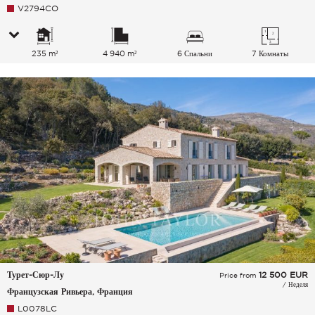
V2794CO
235 m²
4 940 m²
6 Спальни
7 Комнаты
Турет-Сюр-Лу
12 500
EUR
Price from
/ Неделя
Французская Ривьера, Франция
L0078LC