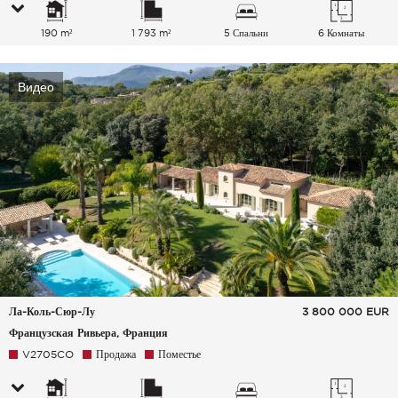
190 m²
1 793 m²
5 Спальни
6 Комнаты
Видео
Ла-Коль-Сюр-Лу
3 800 000
EUR
Французская Ривьера, Франция
V2705CO
Продажа
Поместье