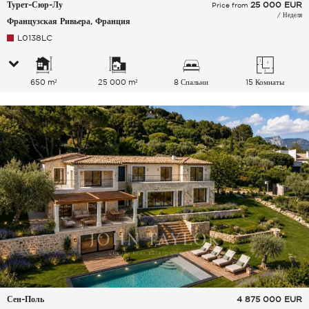
Турет-Сюр-Лу
25 000
EUR
Price from
/ Неделя
Французская Ривьера, Франция
L0138LC
650 m²
25 000 m²
8 Спальни
15 Комнаты
Сен-Поль
4 875 000
EUR