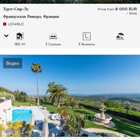
Турет-Сюр-Лу
8 000
EUR
Price from
/ Месяц
Французская Ривьера, Франция
L0149LC
180 m²
3 Спальни
5 Комнаты
Видео