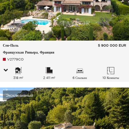
Сен-Поль
5 900 000
EUR
Французская Ривьера, Франция
V2779CO
318 m²
2 411 m²
6 Спальни
10 Комнаты
Эксклюзивный