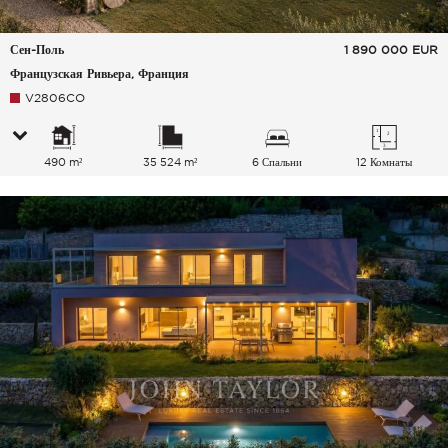
Сен-Поль
1 890 000
EUR
Французская Ривьера, Франция
V2806CO
490 m²
35 524 m²
6 Спальни
12 Комнаты