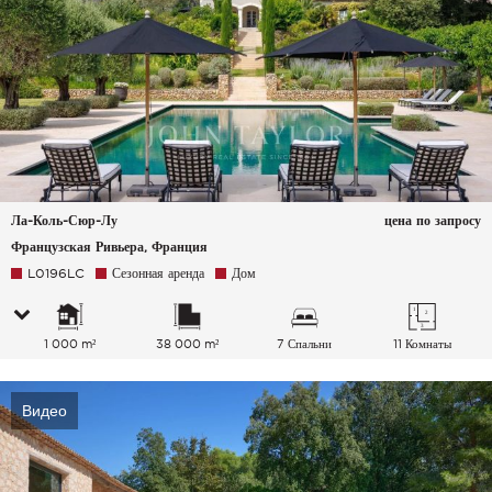
Ла-Коль-Сюр-Лу
цена по запросу
Французская Ривьера, Франция
L0196LC
Сезонная аренда
Дом
1 000 m²
38 000 m²
7 Спальни
11 Комнаты
Видео