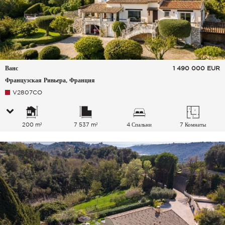
Ванс
1 490 000
EUR
Французская Ривьера, Франция
V2807CO
200 m²
7 537 m²
4 Спальни
7 Комнаты