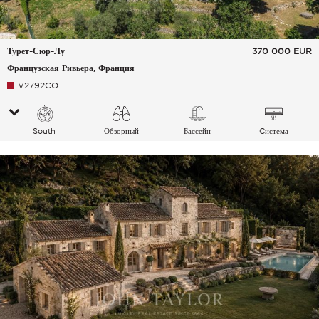
Турет-Сюр-Лу
370 000
EUR
Французская Ривьера, Франция
V2792CO
South
Обзорный
Бассейн
Cистема
Деревня Холмы
кондиционирования
воздуха