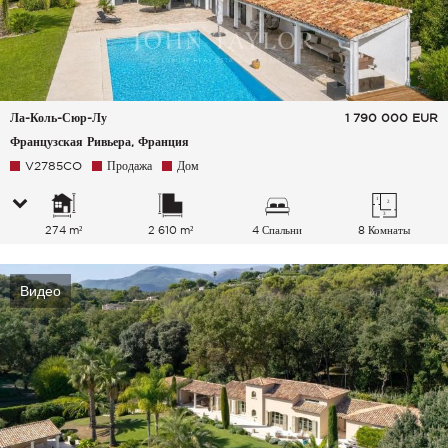
Ла-Коль-Сюр-Лу
1 790 000
EUR
Французская Ривьера, Франция
V2785CO
Продажа
Дом
274 m²
2 610 m²
4 Спальни
8 Комнаты
Видео