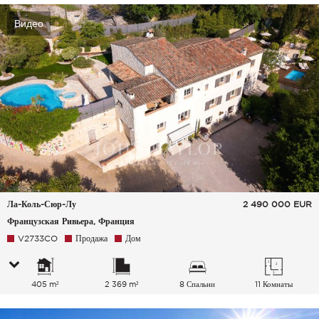
Видео
Ла-Коль-Сюр-Лу
2 490 000
EUR
Французская Ривьера, Франция
V2733CO
Продажа
Дом
405 m²
2 369 m²
8 Спальни
11 Комнаты