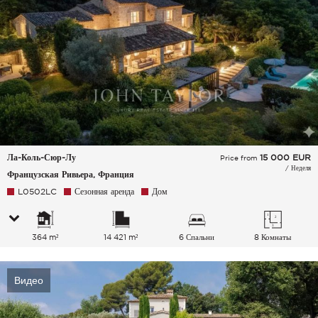
Ла-Коль-Сюр-Лу
15 000
EUR
Price from
/ Неделя
Французская Ривьера, Франция
L0502LC
Сезонная аренда
Дом
364 m²
14 421 m²
6 Спальни
8 Комнаты
Видео