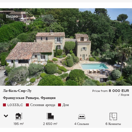
Видео
Ла-Коль-Сюр-Лу
8 000
EUR
Price from
/ Неделя
Французская Ривьера, Франция
L0333LC
Сезонная аренда
Дом
195 m²
2 650 m²
4 Спальни
6 Комнаты