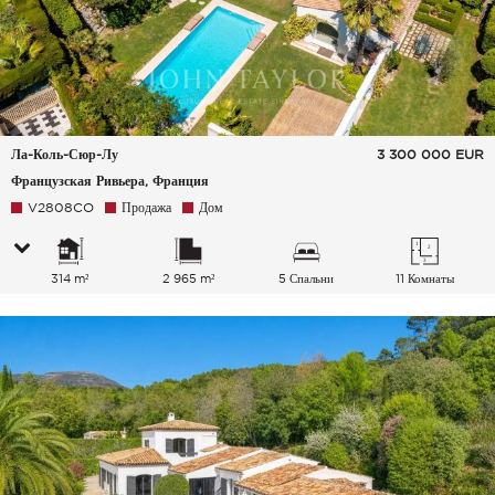
Ла-Коль-Сюр-Лу
3 300 000
EUR
Французская Ривьера, Франция
V2808CO
Продажа
Дом
314 m²
2 965 m²
5 Спальни
11 Комнаты