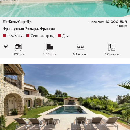
Ла-Коль-Сюр-Лу
10 000
EUR
Price from
/ Неделя
Французская Ривьера, Франция
L0034LC
Сезонная аренда
Дом
400 m²
2 445 m²
5 Спальни
7 Комнаты