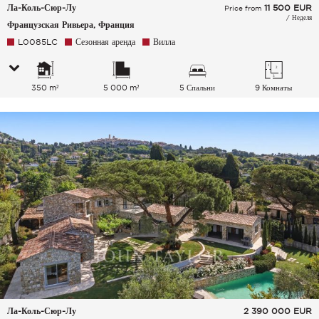
Ла-Коль-Сюр-Лу
11 500
EUR
Price from
/ Неделя
Французская Ривьера, Франция
L0085LC
Сезонная аренда
Вилла
350 m²
5 000 m²
5 Спальни
9 Комнаты
Ла-Коль-Сюр-Лу
2 390 000
EUR