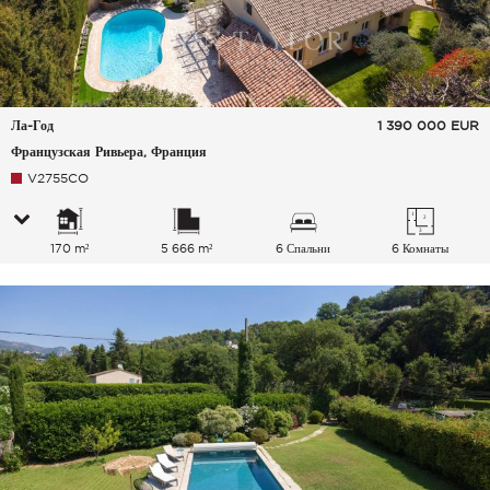
Ла-Год
1 390 000
EUR
Французская Ривьера, Франция
V2755CO
170 m²
5 666 m²
6 Спальни
6 Комнаты