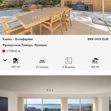
Канны - Калифорния
899 000
EUR
Французская Ривьера, Франция
V7383CA
107 m²
3 Спальни
4 Комнаты
163 m²