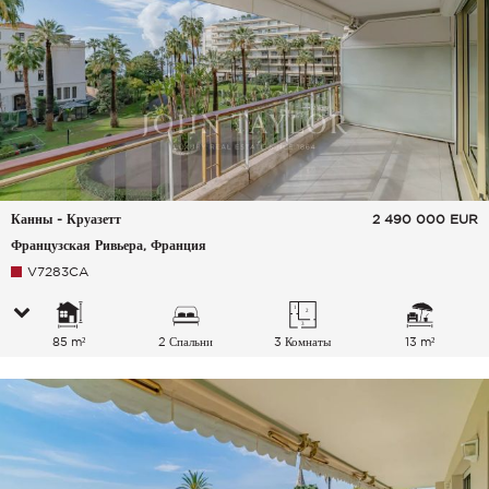
Канны - Круазетт
2 490 000
EUR
Французская Ривьера, Франция
V7283CA
85 m²
2 Спальни
3 Комнаты
13 m²