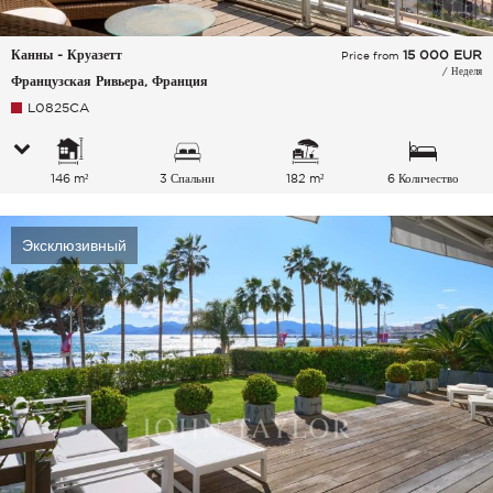
Канны - Круазетт
15 000
EUR
Price from
/ Неделя
Французская Ривьера, Франция
L0825CA
146 m²
3 Спальни
182 m²
6 Количество
спальных мест
Эксклюзивный