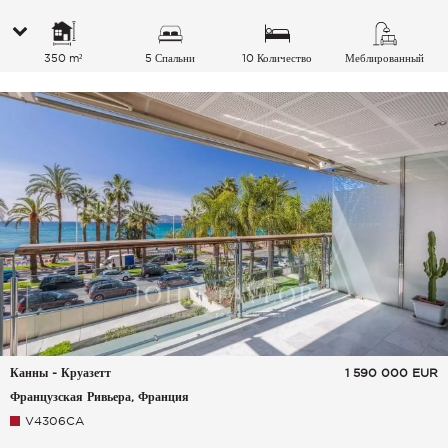
350 m²
5 Спальни
10 Количество
Меблированный
спальных мест
Канны - Круазетт
1 590 000
EUR
Французская Ривьера, Франция
V4306CA