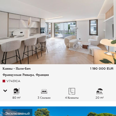
Канны - Палм-Бич
1 190 000
EUR
Французская Ривьера, Франция
V7431CA
80 m²
3 Спальни
4 Комнаты
20 m²
Эксклюзивный