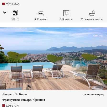
V7435CA
181 m²
4 Спальни
5 Комнаты
2 Ванные комнаты
Канны - Ле-Канне
цена по запросу
Французская Ривьера, Франция
L0691CA