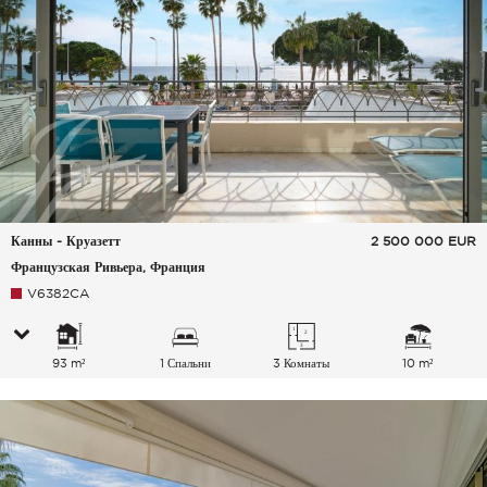
Канны - Круазетт
2 500 000
EUR
Французская Ривьера, Франция
V6382CA
93 m²
1 Спальни
3 Комнаты
10 m²