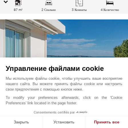
87 m²
2 Спальни
3 Комнаты
4 Количество
спальных мест
Управление файлами cookie
Мы используем файлы cookie, чтобы улучшить ваше восприятие
нашего сайта. Вы можете принять файлы cookie или настроить
свои предпочтения с помощью кнопок ниже.
To modify your preferences afterwards, click on the 'Cookie
Канны - Круазетт
цена по запросу
Preferences' link located in the page footer.
Французская Ривьера, Франция
1
Consentements certifiés par
L1380CA
Закрыть
Установить
Принять все