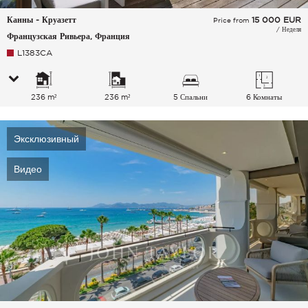
Канны - Круазетт
15 000
EUR
Price from
/ Неделя
Французская Ривьера, Франция
L1383CA
236 m²
236 m²
5 Спальни
6 Комнаты
Эксклюзивный
Видео