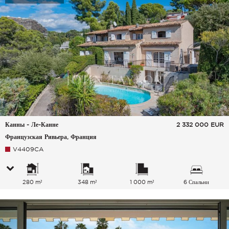
Канны - Ле-Канне
2 332 000
EUR
Французская Ривьера, Франция
V4409CA
280 m²
348 m²
1 000 m²
6 Спальни