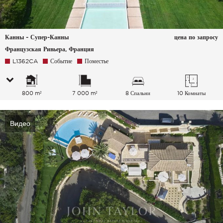
Канны - Супер-Канны
цена по запросу
Французская Ривьера, Франция
L1362CA
Событие
Поместье
800 m²
7 000 m²
8 Спальни
10 Комнаты
Видео