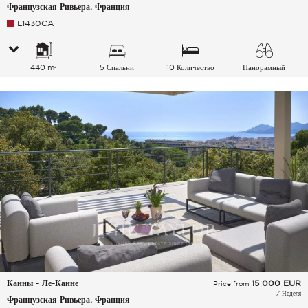
Французская Ривьера, Франция
L1430CA
440 m²
5 Спальни
10 Количество
Панорамный
спальных мест
Холмы Море
Канны - Ле-Канне
15 000
EUR
Price from
/ Неделя
Французская Ривьера, Франция