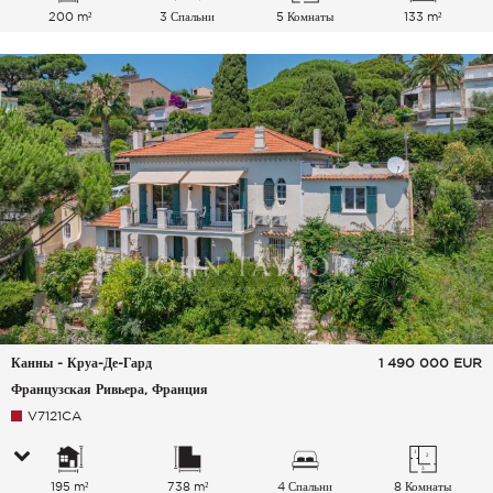
200 m²
3 Спальни
5 Комнаты
133 m²
Канны - Круа-Де-Гард
1 490 000
EUR
Французская Ривьера, Франция
V7121CA
195 m²
738 m²
4 Спальни
8 Комнаты