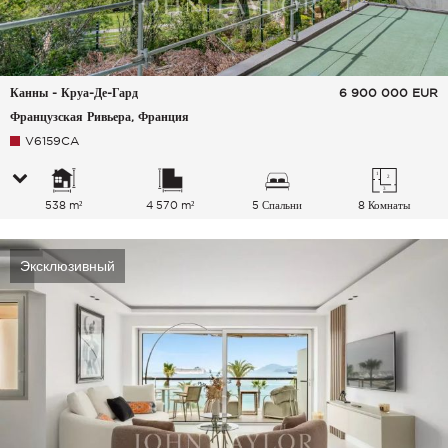
Канны - Круа-Де-Гард
6 900 000
EUR
Французская Ривьера, Франция
V6159CA
538 m²
4 570 m²
5 Спальни
8 Комнаты
Эксклюзивный