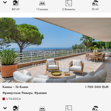
60 m²
1 Спальни
2 Комнаты
10 m²
Канны - Ле-Канне
1 700 000
EUR
Французская Ривьера, Франция
V7440CA