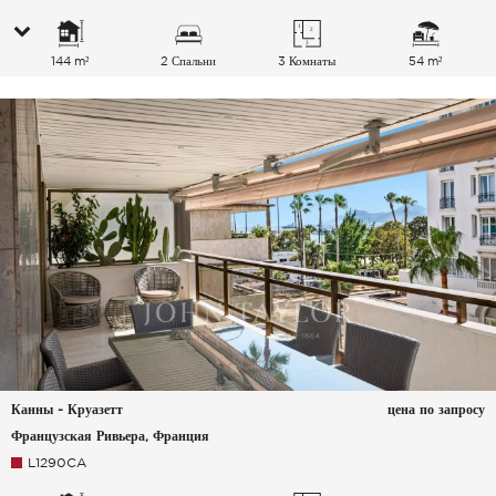
144 m²
2 Спальни
3 Комнаты
54 m²
Канны - Круазетт
цена по запросу
Французская Ривьера, Франция
L1290CA