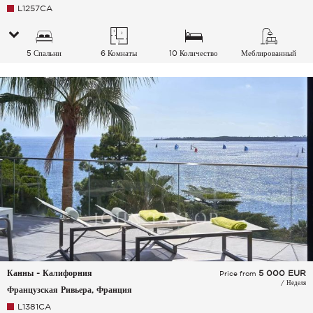
L1257CA
5 Спальни
6 Комнаты
10 Количество
Меблированный
спальных мест
Канны - Калифорния
5 000
EUR
Price from
/ Неделя
Французская Ривьера, Франция
L1381CA