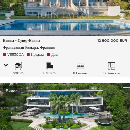
Канны - Супер-Канны
12 800 000
EUR
Французская Ривьера, Франция
V5530CA
Продажа
Дом
600 m²
2 309 m²
8 Спальни
12 Комнаты
Видео