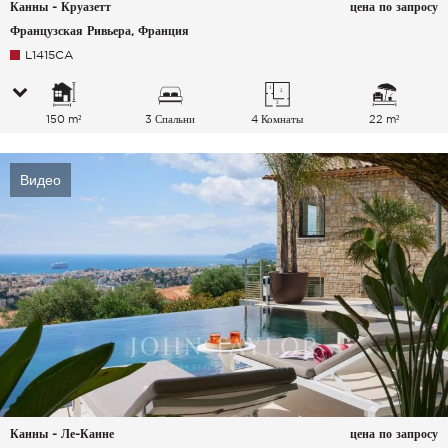
Канны - Круазетт
цена по запросу
Французская Ривьера, Франция
L1415CA
150 m²
3 Спальни
4 Комнаты
22 m²
Видео
Канны - Ле-Канне
цена по запросу