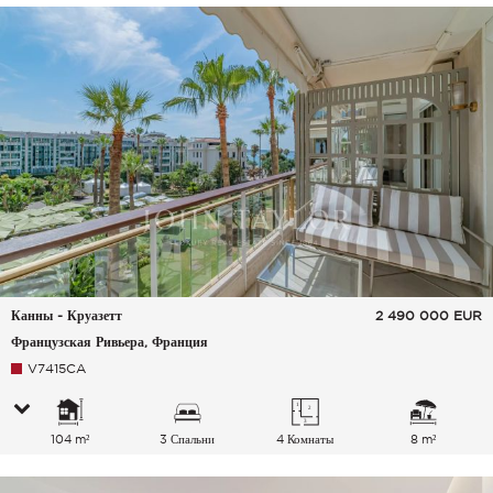
Канны - Круазетт
2 490 000
EUR
Французская Ривьера, Франция
V7415CA
104 m²
3 Спальни
4 Комнаты
8 m²