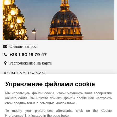
Онлайн запрос
+33 1 80 18 79 47
Расположение на карте
JOHN TAYLOR SAS
32 avenue Pierre 1er de Serbie
Управление файлами cookie
75008
ПАРИЖ
ФРАНЦИЯ
Мы используем файлы cookie, чтобы улучшить ваше восприятие
нашего сайта. Вы можете принять файлы cookie или настроить
Агентство John Taylor, расположенное в Париже в
свои предпочтения с помощью кнопок ниже.
самом центре Золотого треугольника, в прекрасном
To modify your preferences afterwards, click on the 'Cookie
здании эпохи Османа на авеню Петра 1-го Сербского,
Preferences' link located in the page footer.