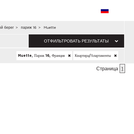
й берег
>
париж 16
>
Muette
ОТФИЛЬТРОВАТЬ РЕЗУЛЬТАТЫ
Muette, Париж 16, Франция
Квартира/апартаменты
Страница
1