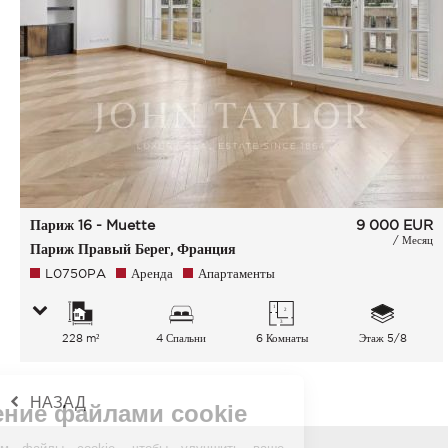
Париж 16 - Muette
9 000
EUR
/ Месяц
Париж Правый Берег, Франция
L0750PA
Аренда
Апартаменты
228 m²
4 Спальни
6 Комнаты
Этаж 5/8
НАЗАД
Управление файлами cookie