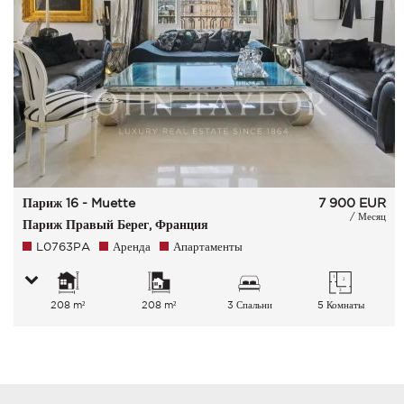
Париж 16 - Muette
7 900
EUR
/ Месяц
Париж Правый Берег, Франция
L0763PA
Аренда
Апартаменты
208 m²
208 m²
3 Спальни
5 Комнаты