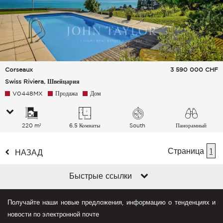
Corseaux
3 590 000
CHF
Swiss Riviera, Швейцария
V0448MX
Продажа
Дом
220 m²
6.5 Комнаты
South
Панорамный
Озеро Горы
Страница
1
НАЗАД
Быстрые ссылки
Получайте наши новые предложения, информацию о тенденциях и
новости по электронной почте