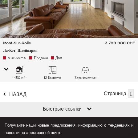
Mont-Sur-Rolle
3 700 000
CHF
Ла-Кот, Швейцария
V0659MX
Продажа
Дом
450 m²
12 Комнаты
Едва заметный
Озеро Горы
Страница
1
НАЗАД
Быстрые ссылки
Получайте наши новые предложения, информацию о тенденциях и
новости по электронной почте