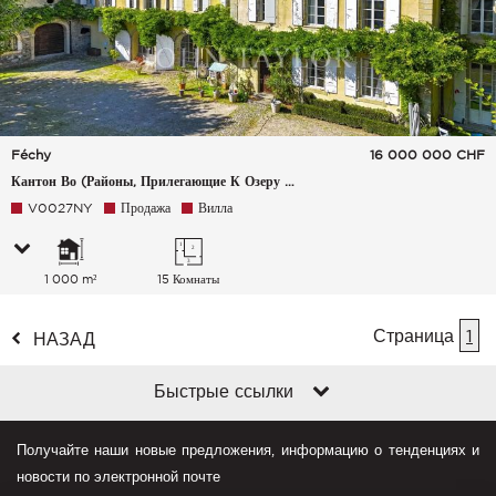
Féchy
16 000 000
CHF
Кантон Во (Районы, Прилегающие К Озеру Леман), Швейцария
V0027NY
Продажа
Вилла
1 000 m²
15 Комнаты
Страница
1
НАЗАД
Быстрые ссылки
Получайте наши новые предложения, информацию о тенденциях и
новости по электронной почте