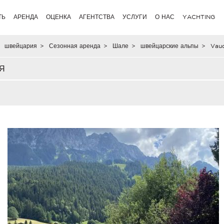
ТЬ
АРЕНДА
ОЦЕНКА
АГЕНТСТВА
УСЛУГИ
О НАС
YACHTING
швейцария
>
Сезонная аренда
>
Шале
>
швейцарские альпы
>
Vaud
Я