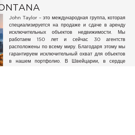
MONTANA
John Taylor – это международная группа, которая
специализируется на продаже и сдаче в аренду
исключительных объектов недвижимости. Мы
работаем 150 лет и сейчас 30 агентств
аметры
расположены по всему миру. Благодаря этому мы
конфиденциальности и управлять ими, обеспечивая соотве
гарантируем исключительный охват для объектов
в нашем портфолио. В Швейцарии, в сердце
кантона Вале, команда John Taylor Crans-
Montana готова провести вас через процесс
поиска недвижимости к исполнению мечты.
Благодаря идеальному расположению в 3 часах
от международного аэропорта Цюриха, 2 часах от
международного аэропорта в Женеве и 30
минутах от аэропорта Сьон, Кран-Монтана
встречает требовательных клиентов со всего мира
круглый год. «Кран-Монтана, всесезонный курорт,