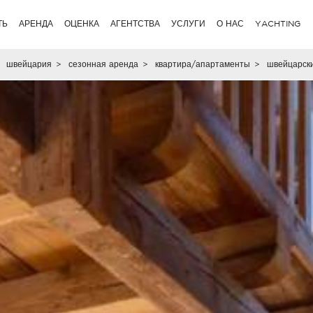
ТЬ
АРЕНДА
ОЦЕНКА
АГЕНТСТВА
УСЛУГИ
О НАС
YACHTING
швейцария
>
сезонная аренда
>
квартира/апартаменты
>
швейцарск