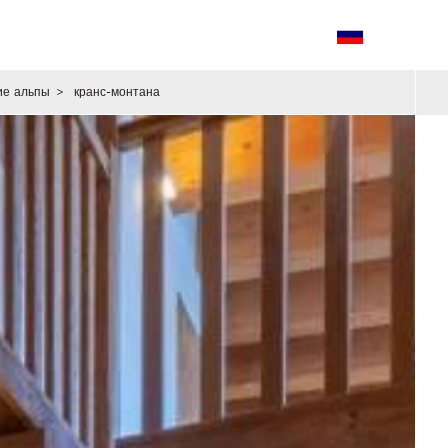
ие альпы
>
кранс-монтана