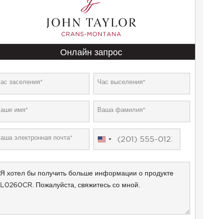
Онлайн запрос
United
States
+1