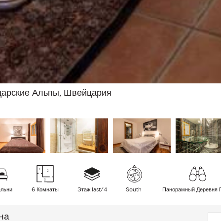
царские Альпы, Швейцария
альни
6 Комнаты
Этаж last/4
South
Панорамный Деревня 
на