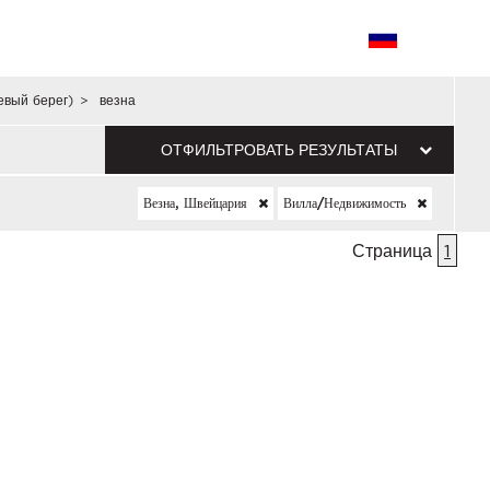
евый берег)
>
везна
ОТФИЛЬТРОВАТЬ РЕЗУЛЬТАТЫ
Везна, Швейцария
Вилла/недвижимость
Страница
1