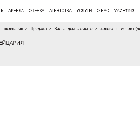
ТЬ
АРЕНДА
ОЦЕНКА
АГЕНТСТВА
УСЛУГИ
О НАС
YACHTING
швейцария
>
Продажа
>
Вилла, дом, свойство
>
женева
>
женева (л
ВЕЙЦАРИЯ