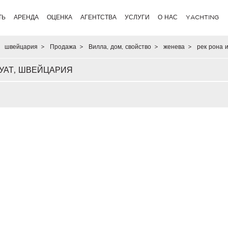
ТЬ
АРЕНДА
ОЦЕНКА
АГЕНТСТВА
УСЛУГИ
О НАС
YACHTING
швейцария
>
Продажа
>
Вилла, дом, свойство
>
женева
>
рек рона и
-УАТ, ШВЕЙЦАРИЯ