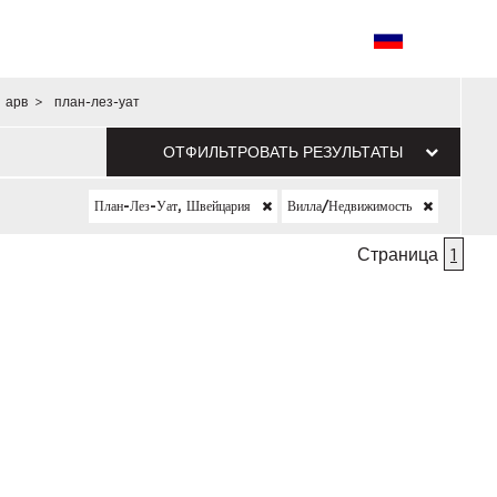
 арв
>
план-лез-уат
ОТФИЛЬТРОВАТЬ РЕЗУЛЬТАТЫ
План-Лез-Уат, Швейцария
Вилла/недвижимость
Страница
1