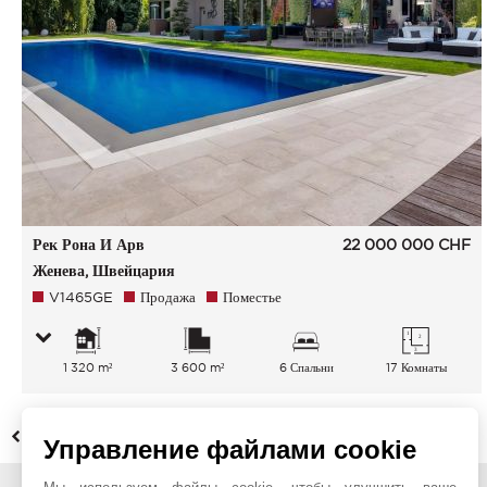
Рек Рона И Арв
22 000 000
CHF
Женева, Швейцария
V1465GE
Продажа
Поместье
1 320 m²
3 600 m²
6 Спальни
17 Комнаты
НАЗАД
Управление файлами cookie