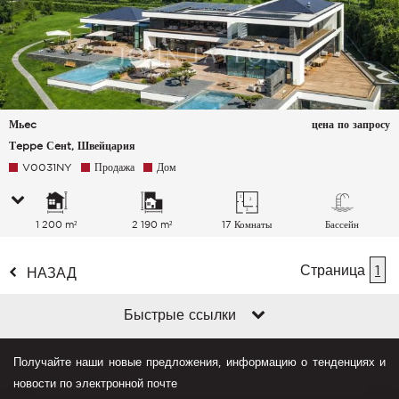
Мьec
цена по запросу
Тeppe Сeнt, Швейцария
V0031NY
Продажа
Дом
1 200 m²
2 190 m²
17 Комнаты
Бассейн
Страница
1
НАЗАД
Быстрые ссылки
Получайте наши новые предложения, информацию о тенденциях и
новости по электронной почте