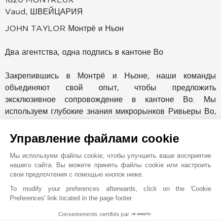
Vaud
,
ШВЕЙЦАРИЯ
JOHN TAYLOR Монтрё и Ньон
Два агентства, одна подпись в кантоне Во
Закрепившись в Монтрё и Ньоне, наши команды
объединяют свой опыт, чтобы предложить
эксклюзивное сопровождение в кантоне Во. Мы
используем глубокие знания микрорынков Ривьеры Во,
Ла Кот и Тер Сент, опираясь на силу признанной
международной сети.
Управление файлами cookie
Мы используем файлы cookie, чтобы улучшить ваше восприятие
Лидер в сфере услуг с элитной недвижимостью уже
нашего сайта. Вы можете принять файлы cookie или настроить
более 150 лет, John Taylor представлен более чем в 12
свои предпочтения с помощью кнопок ниже.
странах и имеет офисы в престижных направлениях,
To modify your preferences afterwards, click on the 'Cookie
таких как Монако, Канны, Сен-Тропе, Париж,
Preferences' link located in the page footer.
Куршевель, Дубай, Милан, Прага, Мадрид, Вербье,
Consentements certifiés par
Гштаад, а также Женева. Это международное
1