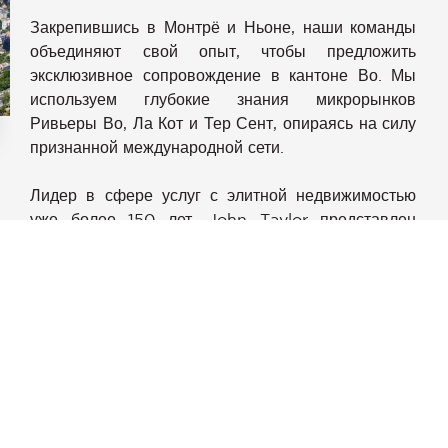
Закрепившись в Монтрё и Ньоне, наши команды
объединяют свой опыт, чтобы предложить
эксклюзивное сопровождение в кантоне Во. Мы
используем глубокие знания микрорынков
Ривьеры Во, Ла Кот и Тер Сент, опираясь на силу
признанной международной сети.
аметры
конфиденциальности и управлять ими, обеспечивая соотве
Лидер в сфере услуг с элитной недвижимостью
уже более 150 лет, John Taylor представлен
более чем в 12 странах и имеет офисы в
престижных направлениях, таких как Монако,
Канны, Сен-Тропе, Париж, Куршевель, Дубай,
Милан, Прага, Мадрид, Вербье, Гштаад, а также
Женева. Это международное присутствие
позволяет нам предлагать клиентам расширенный
доступ к уникальной и исключительной
недвижимости — как на рынке, так и вне рынка.