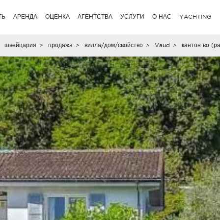
ТЬ
АРЕНДА
ОЦЕНКА
АГЕНТСТВА
УСЛУГИ
О НАС
YACHTING
швейцария
>
продажа
>
вилла/дом/свойство
>
Vaud
>
кантон во (р