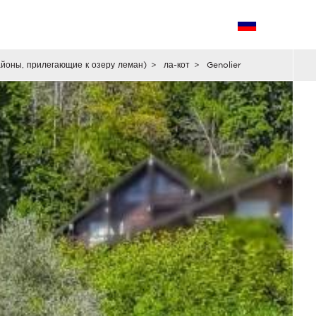
айоны, прилегающие к озеру леман)
>
ла-кот
>
Genolier