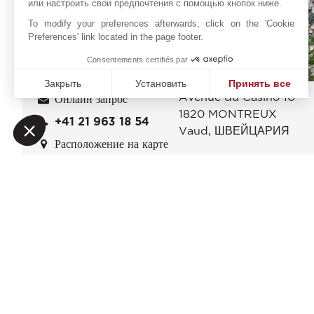
или настроить свои предпочтения с помощью кнопок ниже.
To modify your preferences afterwards, click on the 'Cookie
Preferences' link located in the page footer.
Consentements certifiés par
Закрыть
Установить
Принять все
Avenue du Casino 10
Онлайн запрос
Платформа управления согласием: настройте свои пар
Axeptio consent
1820
MONTREUX
+41 21 963 18 54
Наша платформа позволяет вам настраивать параметры 
Vaud
,
ШВЕЙЦАРИЯ
Расположение на карте