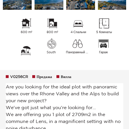
600 m²
800 m²
4 Спальни
5 Комнаты
South
Панорамный Деревня Зеленые окрестности Горы
Гараж
V0256CR
Продажа
Вилла