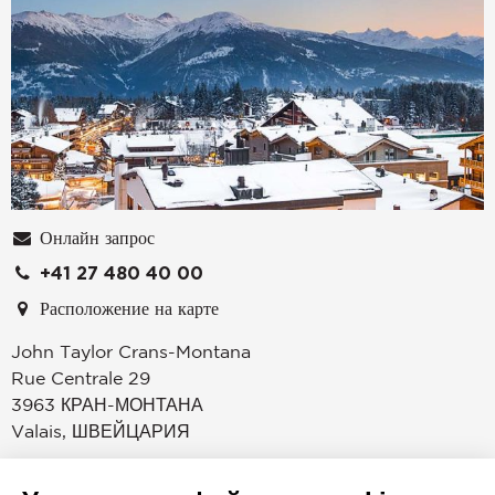
Онлайн запрос
+41 27 480 40 00
Расположение на карте
John Taylor Crans-Montana
Rue Centrale 29
3963
КРАН-МОНТАНА
Valais
,
ШВЕЙЦАРИЯ
John Taylor – это международная группа, которая
специализируется на продаже и сдаче в аренду