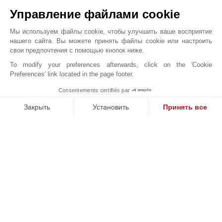
Кабинет Врача
Теннисный Корт
Управление файлами cookie
Кинотеатр
Центр Города
Лицей
Школа
Мы используем файлы cookie, чтобы улучшить ваше восприятие
нашего сайта. Вы можете принять файлы cookie или настроить
Магазины
Ясли
свои предпочтения с помощью кнопок ниже.
To modify your preferences afterwards, click on the 'Cookie
Preferences' link located in the page footer.
JOHN TAYLOR MONTREUX
Consentements certifiés par
MAKE ENQUIRY
Закрыть
Установить
Принять все
Платформа управления согласием: настройте свои параме
Axeptio consent
Наша платформа позволяет вам настраивать параметры ко
Онлайн запрос