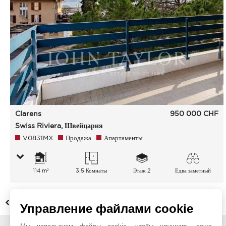
Clarens
950 000
CHF
Swiss Riviera, Швейцария
V0831MX
Продажа
Апартаменты
114 m²
3.5 Комнаты
Этаж 2
Едва заметный
Озеро
НАЗАД
Управление файлами cookie