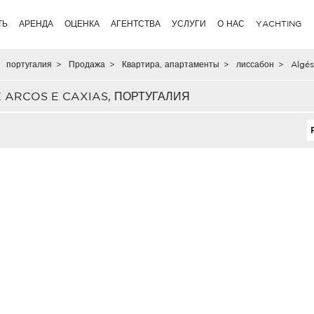
ТЬ
АРЕНДА
ОЦЕНКА
АГЕНТСТВА
УСЛУГИ
О НАС
YACHTING
португалия
>
Продажа
>
Квартира, апартаменты
>
лиссабон
>
Algés
 ARCOS E CAXIAS, ПОРТУГАЛИЯ