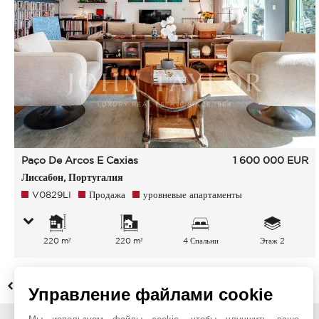
Paço De Arcos E Caxias
1 600 000
EUR
Лиссабон, Португалия
V0829LI
Продажа
уровневые апартаменты
220 m²
220 m²
4 Спальни
Этаж 2
НАЗАД
Управление файлами cookie