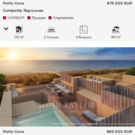
Porto Covo
875 000
EUR
Comporta, Португалия
V0355CP
Продажа
Апартаменты
110 m²
2 Спальни
4 Комнаты
90 m²
Porto Covo
865 000
EUR