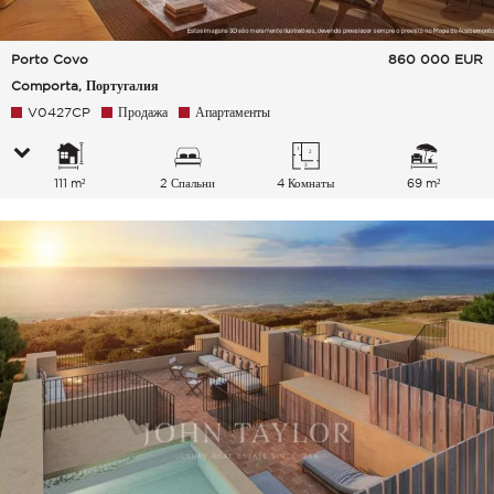
Porto Covo
860 000
EUR
Comporta, Португалия
V0427CP
Продажа
Апартаменты
111 m²
2 Спальни
4 Комнаты
69 m²