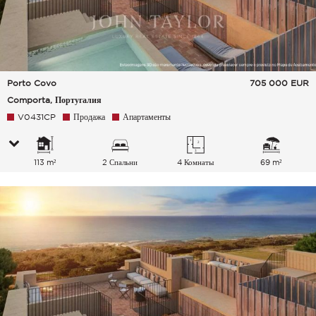
Porto Covo
705 000
EUR
Comporta, Португалия
V0431CP
Продажа
Апартаменты
113 m²
2 Спальни
4 Комнаты
69 m²