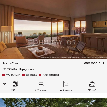
Porto Covo
680 000
EUR
Comporta, Португалия
V0454CP
Продажа
Апартаменты
110 m²
2 Спальни
4 Комнаты
90 m²