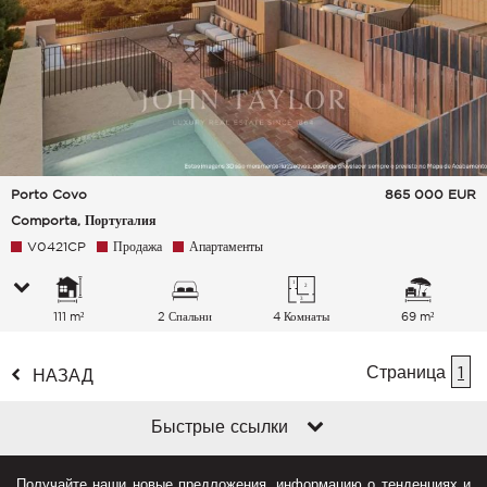
Porto Covo
865 000
EUR
Comporta, Португалия
V0421CP
Продажа
Апартаменты
111 m²
2 Спальни
4 Комнаты
69 m²
Страница
1
НАЗАД
Быстрые ссылки
Получайте наши новые предложения, информацию о тенденциях и