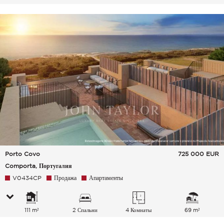
Porto Covo
725 000
EUR
Comporta, Португалия
V0434CP
Продажа
Апартаменты
111 m²
2 Спальни
4 Комнаты
69 m²