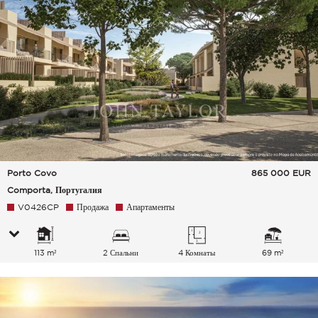
Porto Covo
865 000
EUR
Comporta, Португалия
V0426CP
Продажа
Апартаменты
113 m²
2 Спальни
4 Комнаты
69 m²