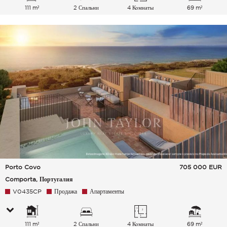
111 m²
2 Спальни
4 Комнаты
69 m²
Porto Covo
705 000
EUR
Comporta, Португалия
V0435CP
Продажа
Апартаменты
111 m²
2 Спальни
4 Комнаты
69 m²