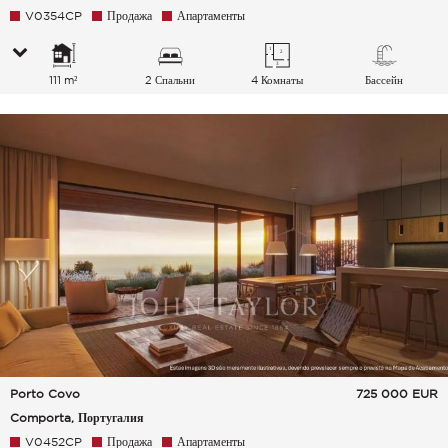
V0354CP
Продажа
Апартаменты
111 m²
2 Спальни
4 Комнаты
Бассейн
Porto Covo
725 000
EUR
Comporta, Португалия
V0452CP
Продажа
Апартаменты