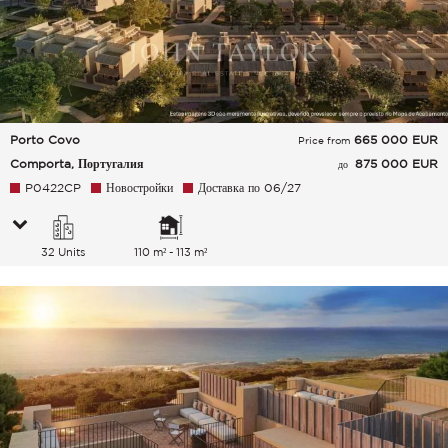
Porto Covo
665 000
EUR
Price from
Comporta, Португалия
875 000 EUR
до
P0422CP
Новостройки
Доставка по 06/27
32 Units
110 m² - 113 m²