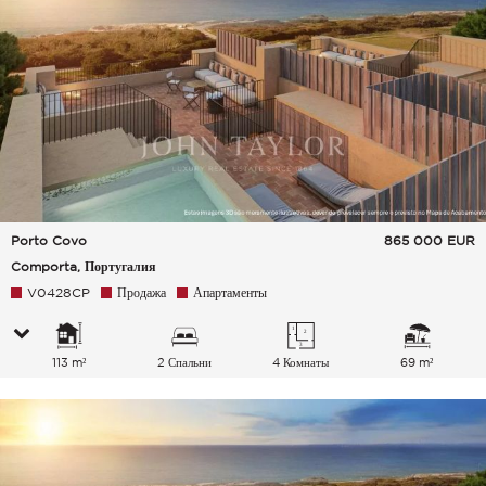
Porto Covo
865 000
EUR
Comporta, Португалия
V0428CP
Продажа
Апартаменты
113 m²
2 Спальни
4 Комнаты
69 m²