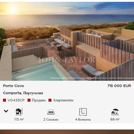
Porto Covo
715 000
EUR
Comporta, Португалия
V0433CP
Продажа
Апартаменты
113 m²
2 Спальни
4 Комнаты
69 m²