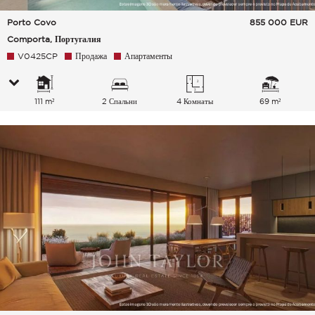
Porto Covo
855 000
EUR
Comporta, Португалия
V0425CP
Продажа
Апартаменты
111 m²
2 Спальни
4 Комнаты
69 m²