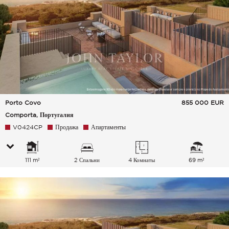
Porto Covo
855 000
EUR
Comporta, Португалия
V0424CP
Продажа
Апартаменты
111 m²
2 Спальни
4 Комнаты
69 m²