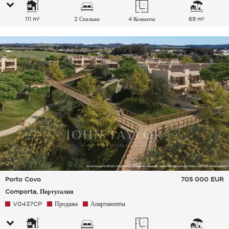
111 m²
2 Спальни
4 Комнаты
69 m²
Porto Covo
705 000
EUR
Comporta, Португалия
V0437CP
Продажа
Апартаменты