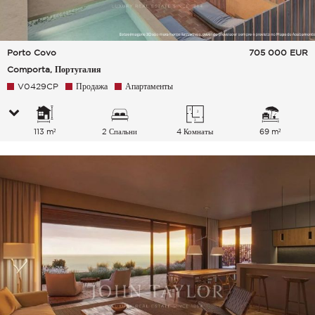
Porto Covo
705 000
EUR
Comporta, Португалия
V0429CP
Продажа
Апартаменты
113 m²
2 Спальни
4 Комнаты
69 m²