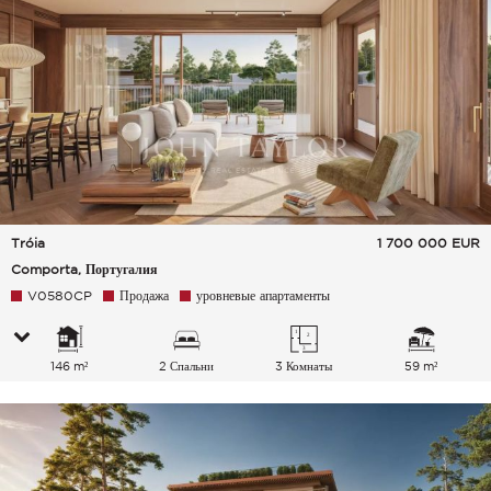
Tróia
1 700 000
EUR
Comporta, Португалия
V0580CP
Продажа
уровневые апартаменты
146 m²
2 Спальни
3 Комнаты
59 m²