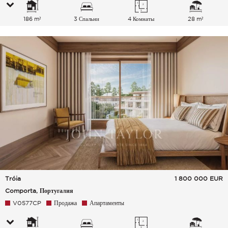
186 m²
3 Спальни
4 Комнаты
28 m²
Tróia
1 800 000
EUR
Comporta, Португалия
V0577CP
Продажа
Апартаменты