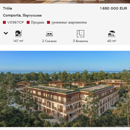
Tróia
1 650 000
EUR
Comporta, Португалия
V0567CP
Продажа
уровневые апартаменты
147 m²
2 Спальни
3 Комнаты
40 m²