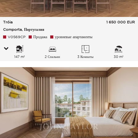
Tróia
1 650 000
EUR
Comporta, Португалия
V0569CP
Продажа
уровневые апартаменты
147 m²
2 Спальни
3 Комнаты
30 m²