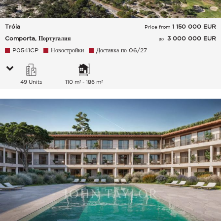
Tróia
1 150 000
EUR
Price from
Comporta, Португалия
3 000 000 EUR
до
P0541CP
Новостройки
Доставка по 06/27
49 Units
110 m² - 186 m²