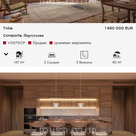
Tróia
1 650 000
EUR
Comporta, Португалия
V0570CP
Продажа
уровневые апартаменты
147 m²
2 Спальни
3 Комнаты
40 m²