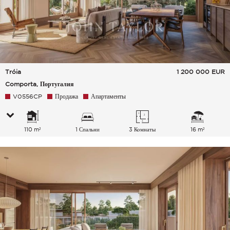
Tróia
1 200 000
EUR
Comporta, Португалия
V0556CP
Продажа
Апартаменты
110 m²
1 Спальни
3 Комнаты
16 m²