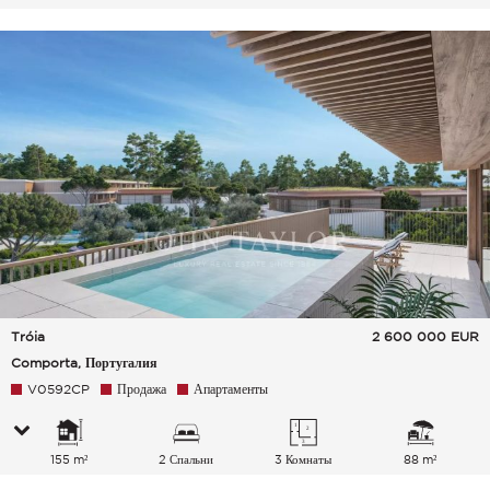
Tróia
2 600 000
EUR
Comporta, Португалия
V0592CP
Продажа
Апартаменты
155 m²
2 Спальни
3 Комнаты
88 m²