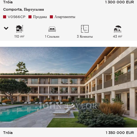
Tróia
1 300 000
EUR
Comporta, Португалия
V0566CP
Продажа
Апартаменты
110 m²
1 Спальни
3 Комнаты
43 m²
Tróia
1 350 000
EUR