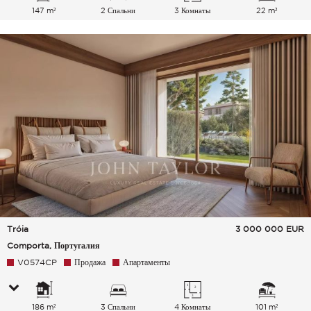
147 m²
2 Спальни
3 Комнаты
22 m²
Tróia
3 000 000
EUR
Comporta, Португалия
V0574CP
Продажа
Апартаменты
186 m²
3 Спальни
4 Комнаты
101 m²