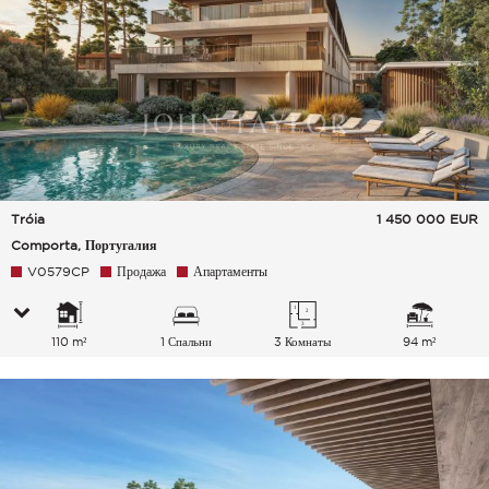
Tróia
1 450 000
EUR
Comporta, Португалия
V0579CP
Продажа
Апартаменты
110 m²
1 Спальни
3 Комнаты
94 m²