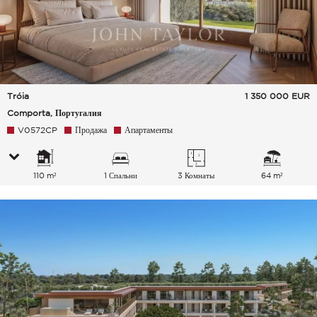
Tróia
1 350 000
EUR
Comporta, Португалия
V0572CP
Продажа
Апартаменты
110 m²
1 Спальни
3 Комнаты
64 m²