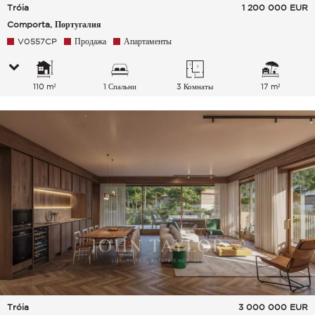
Tróia
1 200 000
EUR
Comporta, Португалия
V0557CP
Продажа
Апартаменты
110 m²
1 Спальни
3 Комнаты
17 m²
Tróia
3 000 000
EUR