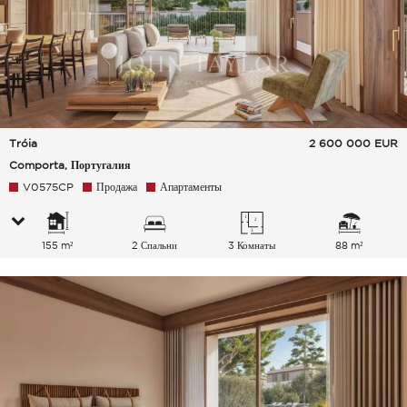
Tróia
2 600 000
EUR
Comporta, Португалия
V0575CP
Продажа
Апартаменты
155 m²
2 Спальни
3 Комнаты
88 m²