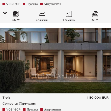
V0587CP
Продажа
Апартаменты
185 m²
3 Спальни
4 Комнаты
101 m²
Tróia
1 150 000
EUR
Comporta, Португалия
V0546CP
Продажа
Апартаменты