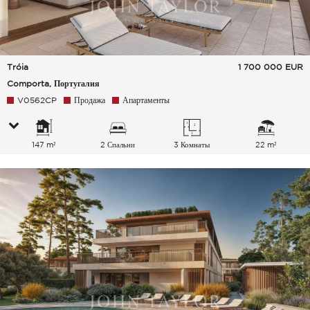
Tróia
1 700 000
EUR
Comporta, Португалия
V0562CP
Продажа
Апартаменты
147 m²
2 Спальни
3 Комнаты
22 m²