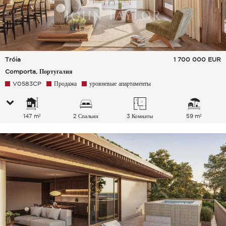
Tróia
1 700 000
EUR
Comporta, Португалия
V0583CP
Продажа
уровневые апартаменты
147 m²
2 Спальни
3 Комнаты
59 m²