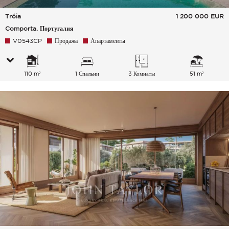
Tróia
1 200 000
EUR
Comporta, Португалия
V0543CP
Продажа
Апартаменты
110 m²
1 Спальни
3 Комнаты
51 m²