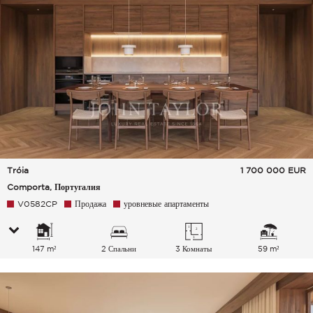
Tróia
1 700 000
EUR
Comporta, Португалия
V0582CP
Продажа
уровневые апартаменты
147 m²
2 Спальни
3 Комнаты
59 m²