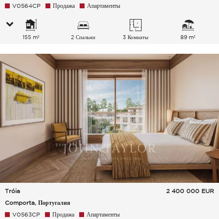
V0564CP
Продажа
Апартаменты
155 m²
2 Спальни
3 Комнаты
89 m²
Tróia
2 400 000
EUR
Comporta, Португалия
V0563CP
Продажа
Апартаменты