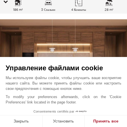
186 m²
3 Спальни
4 Комнаты
28 m²
Управление файлами cookie
Мы используем файлы cookie, чтобы улучшить ваше восприятие
нашего сайта. Вы можете принять файлы cookie или настроить
свои предпочтения с помощью кнопок ниже.
To modify your preferences afterwards, click on the 'Cookie
Tróia
2 300 000
EUR
Preferences' link located in the page footer.
Comporta, Португалия
1
Consentements certifiés par
V0559CP
Продажа
Апартаменты
Закрыть
Установить
Принять все