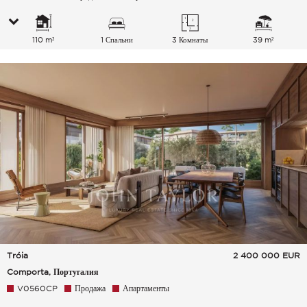
110 m²
1 Спальни
3 Комнаты
39 m²
Tróia
2 400 000
EUR
Comporta, Португалия
V0560CP
Продажа
Апартаменты