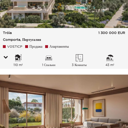
Tróia
1 300 000
EUR
Comporta, Португалия
V0571CP
Продажа
Апартаменты
110 m²
1 Спальни
3 Комнаты
43 m²