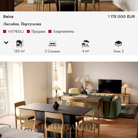
Baixa
1 175 000
EUR
Лиссабон, Португалия
V0760LI
Продажа
Апартаменты
135 m²
2 Спальни
4 m²
Этаж 2