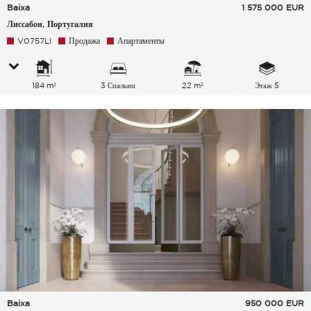
Baixa
1 575 000
EUR
Лиссабон, Португалия
V0757LI
Продажа
Апартаменты
184 m²
3 Спальни
22 m²
Этаж 5
Baixa
950 000
EUR