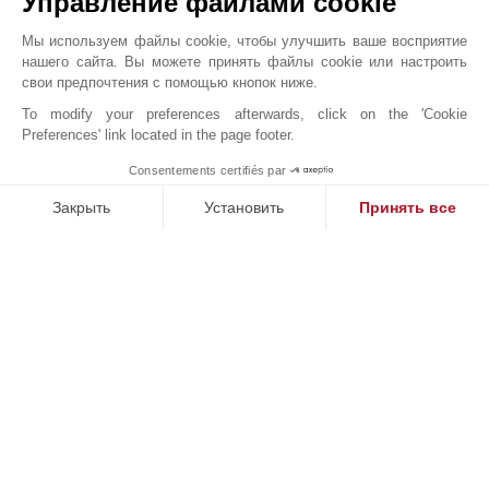
Управление файлами cookie
Мы используем файлы cookie, чтобы улучшить ваше восприятие
JOHN TAYLOR DUBAI
нашего сайта. Вы можете принять файлы cookie или настроить
свои предпочтения с помощью кнопок ниже.
To modify your preferences afterwards, click on the 'Cookie
Preferences' link located in the page footer.
Consentements certifiés par
1
MAKE ENQUIRY
Закрыть
Установить
Принять все
Платформа управления согласием: настройте свои параме
Axeptio consent
Наша платформа позволяет вам настраивать параметры ко
Онлайн запрос
+971 56 188 8367
WhatsApp
Расположение на карте
Office 1607,