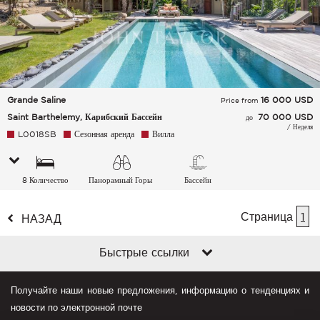
Grande Saline
16 000
USD
Price from
Saint Barthelemy, Карибский Бассейн
70 000 USD
до
/ Неделя
L0018SB
Сезонная аренда
Вилла
8 Количество
Панорамный Горы
Бассейн
спальных мест
Страница
1
НАЗАД
Быстрые ссылки
Получайте наши новые предложения, информацию о тенденциях и
новости по электронной почте