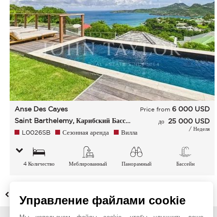
Anse Des Cayes
6 000
USD
Price from
Saint Barthelemy, Карибский Бассейн
25 000 USD
до
/ Неделя
L0026SB
Сезонная аренда
Вилла
4 Количество
Меблированный
Панорамный
Бассейн
спальных мест
НАЗАД
Управление файлами cookie