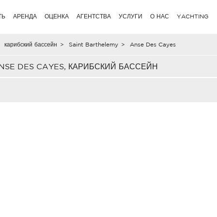
ТЬ
АРЕНДА
ОЦЕНКА
АГЕНТСТВА
УСЛУГИ
О НАС
YACHTING
карибский бассейн
>
Saint Barthelemy
>
Anse Des Cayes
SE DES CAYES, КАРИБСКИЙ БАССЕЙН