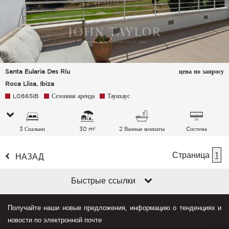
Santa Eularia Des Riu
цена по запросу
Roca Llisa, Ibiza
L0865IB
Сезонная аренда
Таунхаус
3 Спальни
30 m²
2 Ванные комнаты
Cистема
кондиционирования
Страница
воздуха
1
НАЗАД
Быстрые ссылки
Получайте наши новые предложения, информацию о тенденциях и
новости по электронной почте