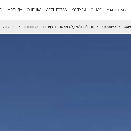
ТЬ
АРЕНДА
ОЦЕНКА
АГЕНТСТВА
УСЛУГИ
О НАС
YACHTING
испания
>
сезонная аренда
>
вилла/дом/свойство
>
Menorca
>
Sant