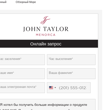
анный
Обзорный Море
Онлайн запрос
United
States
+1