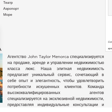
Театр
Аэропорт
Море
Со
A
вр
Агентство John Taylor Menorca специализируется
на продаже, аренде и управлении недвижимостью
класса люкс. Наша элитная недвижимость
предлагает уникальный сервис, сочетающий в
себе опыт и элегантность, чтобы удовлетворить
потребности искушенных клиентов. Команда
аметры
высококвалифицированных агентов
конфиденциальности и управлять ими, обеспечивая соотве
специализируется на эксклюзивной недвижимости,
предоставляя индивидуальные консультации и
L
абсолютную конфиденциальность. Мы предлагаем