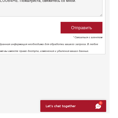
* Связаться с агентом
бранная информация необходима для обработки вашего запроса. В любое
емя вы имеете право доступа, изменения и удаления ваших данных.
тствие нормативным требованиям. Настройте свои предпоч
1
Let’s chat together