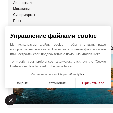
Автовокзал
Магазины
Супермаркет
Порт
Управление файлами cookie
Мы используем файлы cookie, чтобы улучшить ваше
JOHN TAYLOR MENORC
восприятие нашего сайта. Вы можете принять файлы cookie
или настроить свои предпочтения с помощью кнопок ниже.
To modify your preferences afterwards, click on the 'Cookie
Preferences' link located in the page footer.
Consentements certifiés par
Закрыть
Установить
Принять все
Платформа управления согласием: настройте свои пар
Axeptio consent
Наша платформа позволяет вам настраивать параметры 
Miferpa Inmobiliaria 1, S.
Онлайн запрос