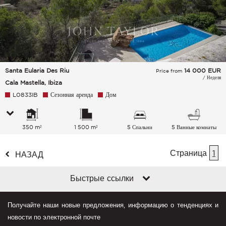
Santa Eularia Des Riu
14 000
EUR
Price from
/ Неделя
Cala Mastella, Ibiza
L0833IB
Сезонная аренда
Дом
350 m²
1 500 m²
5 Спальни
5 Ванные комнаты
Страница
1
НАЗАД
Быстрые ссылки
Получайте наши новые предложения, информацию о тенденциях и
новости по электронной почте