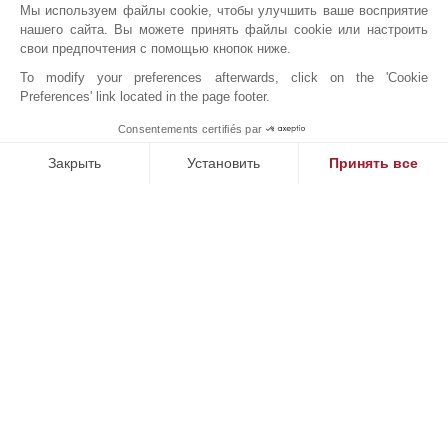
Мы используем файлы cookie, чтобы улучшить ваше восприятие
нашего сайта. Вы можете принять файлы cookie или настроить
свои предпочтения с помощью кнопок ниже.
To modify your preferences afterwards, click on the 'Cookie
Preferences' link located in the page footer.
Consentements certifiés par
1
MAKE ENQUIRY
Закрыть
Установить
Принять все
Платформа управления согласием: настройте свои параме
Axeptio consent
Наша платформа позволяет вам настраивать параметры ко
Онлайн запрос
+34 971 598 800
Расположение на карте
JT Real Estate Palma SL
Carrer Constitució 8
07001
ПАЛЬМА-ДЕ-МАЙОРКА
Islas Baleares
,
ИСПАНИЯ