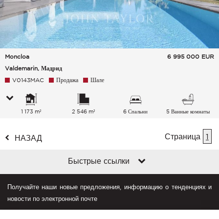
Moncloa
6 995 000
EUR
Valdemarin, Мадрид
V0143MAC
Продажа
Шале
1 173 m²
2 546 m²
6 Спальни
5 Ванные комнаты
Страница
1
НАЗАД
Быстрые ссылки
Получайте наши новые предложения, информацию о тенденциях и
новости по электронной почте