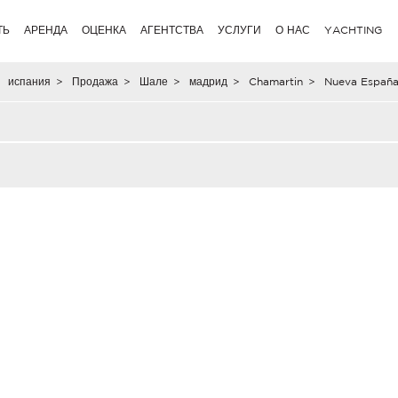
ТЬ
АРЕНДА
ОЦЕНКА
АГЕНТСТВА
УСЛУГИ
О НАС
YACHTING
испания
>
Продажа
>
Шале
>
мадрид
>
Chamartin
>
Nueva Españ