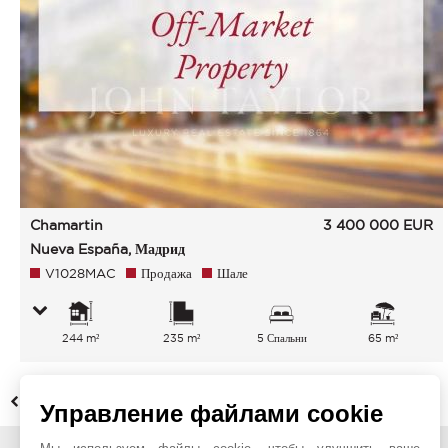
Chamartin
3 400 000
EUR
Nueva España, Мадрид
V1028MAC
Продажа
Шале
244 m²
235 m²
5 Спальни
65 m²
НАЗАД
Управление файлами cookie