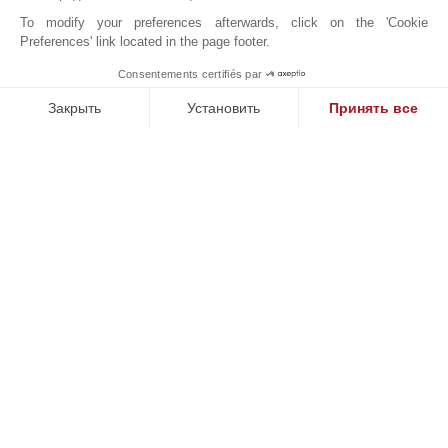
Магазины
Супермаркет
To modify your preferences afterwards, click on the 'Cookie
Пляж
Аэропорт
Preferences' link located in the page footer.
Центр Города
Море
Consentements certifiés par
1
Больница/Поликлиника
MAKE ENQUIRY
Закрыть
Установить
Принять все
Платформа управления согласием: настройте свои параме
Axeptio consent
Наша платформа позволяет вам настраивать параметры ко
JOHN TAYLOR PALMA DE MALLORCA
Онлайн запрос