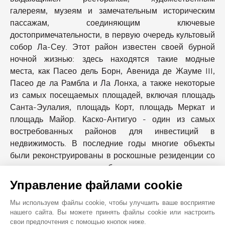
галереям, музеям и замечательным историческим
пассажам, соединяющим ключевые
достопримечательности, в первую очередь культовый
собор Ла-Сеу. Этот район известен своей бурной
ночной жизнью: здесь находятся такие модные
места, как Пасео дель Борн, Авенида де Жауме III,
Пасео де ла Рамбла и Ла Лонха, а также некоторые
из самых посещаемых площадей, включая площадь
Санта-Эулалия, площадь Корт, площадь Меркат и
площадь Майор. Каско-Антигуо - один из самых
востребованных районов для инвестиций в
недвижимость. В последние годы многие объекты
были реконструированы в роскошные резиденции со
всеми современными удобствами.
Управление файлами cookie
БЛИЖАЙШИЕ ОКРЕСТНОСТИ
Мы используем файлы cookie, чтобы улучшить ваше восприятие
Автобусная Остановка
Кабинет Врача
нашего сайта. Вы можете принять файлы cookie или настроить
Автовокзал
Вокзал
свои предпочтения с помощью кнопок ниже.