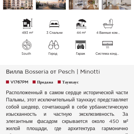
493 m²
3 Спальни
44 m²
4 Ванные комнаты
South
Город
Гараж
Cистема кондиционирования воздуха
Вилла Bosseria от Pesch | Minotti
V1767PM
Продажа
Таунхаус
Расположенный в самом сердце исторической части
Пальмы, этот исключительный таунхаус представляет
собой шедевр, сочетающий в себе урбанистическую
изысканность и частную эксклюзивность. За
элегантным фасадом скрывается около 450 м²
жилой площади, где архитектура гармонично