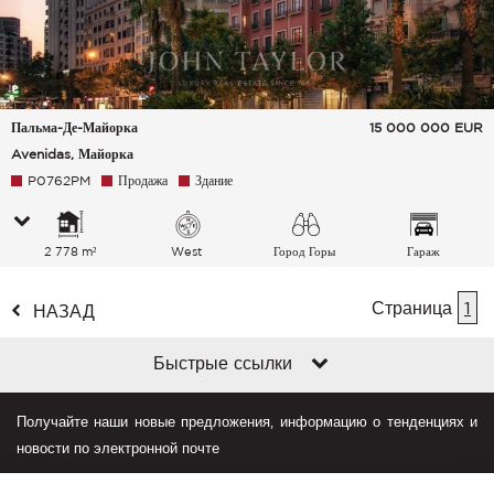
Пальма-Де-Майорка
15 000 000
EUR
Avenidas, Майорка
P0762PM
Продажа
Здание
2 778 m²
West
Город Горы
Гараж
Страница
1
НАЗАД
Быстрые ссылки
Получайте наши новые предложения, информацию о тенденциях и
новости по электронной почте